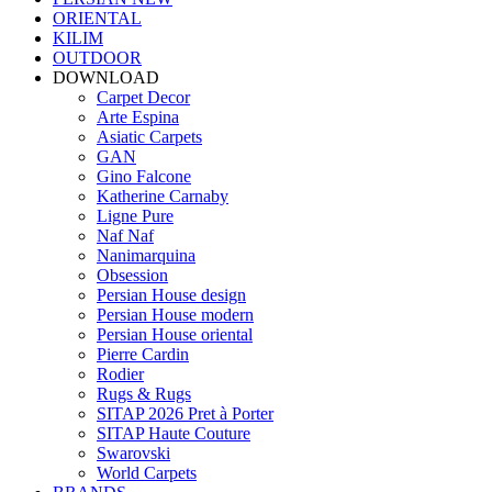
ORIENTAL
KILIM
OUTDOOR
DOWNLOAD
Carpet Decor
Arte Espina
Asiatic Carpets
GAN
Gino Falcone
Katherine Carnaby
Ligne Pure
Naf Naf
Nanimarquina
Obsession
Persian House design
Persian House modern
Persian House oriental
Pierre Cardin
Rodier
Rugs & Rugs
SITAP 2026 Pret à Porter
SITAP Haute Couture
Swarovski
World Carpets