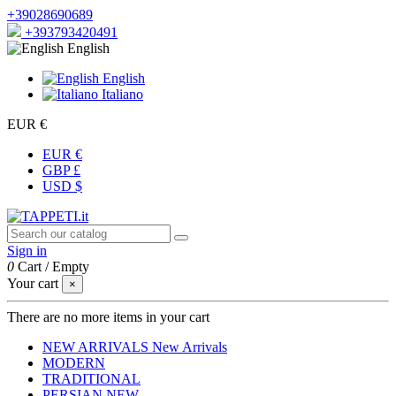
+39028690689
+393793420491
English
English
Italiano
EUR €
EUR €
GBP £
USD $
Sign in
0
Cart
/
Empty
Your cart
×
There are no more items in your cart
NEW ARRIVALS
New Arrivals
MODERN
TRADITIONAL
PERSIAN
NEW