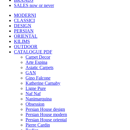
BRANDS
SALES
now or never
MODERNI
CLASSICI
DESIGN
PERSIAN
ORIENTAL
KILIMS
OUTDOOR
CATALOGUE PDF
Carpet Decor
Arte Espina
Asiatic Carpets
GAN
Gino Falcone
Katherine Carnaby
Ligne Pure
Naf Naf
Nanimarquina
Obsession
Persian House design
Persian House modern
Persian House oriental
Pierre Cardin