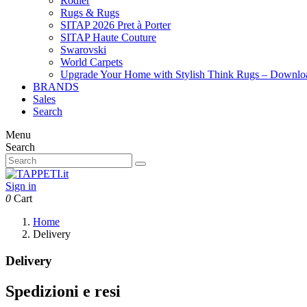
Rodier
Rugs & Rugs
SITAP 2026 Pret à Porter
SITAP Haute Couture
Swarovski
World Carpets
Upgrade Your Home with Stylish Think Rugs – Downlo
BRANDS
Sales
Search
Menu
Search
Sign in
0
Cart
Home
Delivery
Delivery
Spedizioni e resi