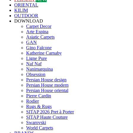
ORIENTAL
KILIM
OUTDOOR
DOWNLOAD
Carpet Decor
Arte Espina
Asiatic Carpets
GAN
Gino Falcone
Katherine Carnaby
Ligne Pure
Naf Naf
Nanimarquina
Obsession
Persian House design
Persian House modern
Persian House oriental
Pierre Cardin
Rodier
Rugs & Rugs
SITAP 2026 Pret à Porter
SITAP Haute Couture
Swarovski
World Carpets