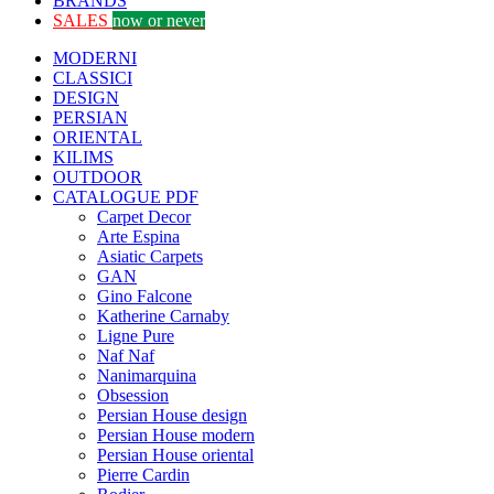
BRANDS
SALES
now or never
MODERNI
CLASSICI
DESIGN
PERSIAN
ORIENTAL
KILIMS
OUTDOOR
CATALOGUE PDF
Carpet Decor
Arte Espina
Asiatic Carpets
GAN
Gino Falcone
Katherine Carnaby
Ligne Pure
Naf Naf
Nanimarquina
Obsession
Persian House design
Persian House modern
Persian House oriental
Pierre Cardin