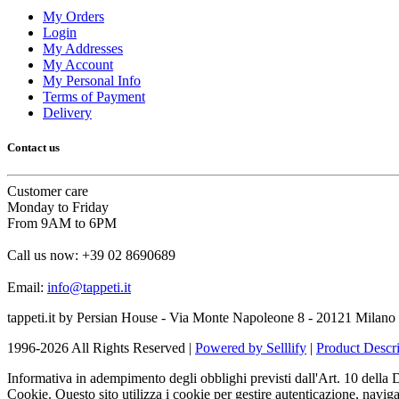
My Orders
Login
My Addresses
My Account
My Personal Info
Terms of Payment
Delivery
Contact us
Customer care
Monday to Friday
From 9AM to 6PM
Call us now:
+39 02 8690689
Email:
info@tappeti.it
tappeti.it by Persian House - Via Monte Napoleone 8 - 20121 Milano 
1996-2026 All Rights Reserved |
Powered by Selllify
|
Product Descri
Informativa in adempimento degli obblighi previsti dall'Art. 10 della
Cookie. Questo sito utilizza i cookie per gestire autenticazione, navigaz