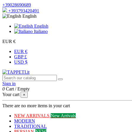
+39028690689
+393793420491
English
English
Italiano
EUR €
EUR €
GBP £
USD $
Sign in
0
Cart
/
Empty
Your cart
×
There are no more items in your cart
NEW ARRIVALS
New Arrivals
MODERN
TRADITIONAL
PERSIAN
NEW