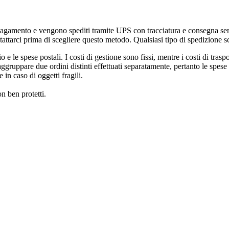
 pagamento e vengono spediti tramite UPS con tracciatura e consegna se
attarci prima di scegliere questo metodo. Qualsiasi tipo di spedizione sce
 le spese postali. I costi di gestione sono fissi, mentre i costi di tras
raggruppare due ordini distinti effettuati separatamente, pertanto le spes
 in caso di oggetti fragili.
n ben protetti.