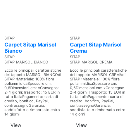
SITAP
SITAP
Carpet Sitap Marisol
Carpet Sitap Marisol
Bianco
Crema
SITAP
SITAP
SITAP-MARISOL-BIANCO
SITAP-MARISOL-CREMA
Ecco le principali caratteristiche
Ecco le principali caratteristiche
del tappeto MARISOL BIANCOdi
del tappeto MARISOL CREMAdi
SITAP :Materiale: 100% fibra
SITAP :Materiale: 100% fibra
poliammidicaSpessore cm:
poliammidicaSpessore cm:
0,6Dimensioni cm: xConsegna:
0,6Dimensioni cm: xConsegna:
2-4 giorni;Trasporto: 15 EUR in
2-4 giorni;Trasporto: 15 EUR in
tutta ItaliaPagamento: carta di
tutta ItaliaPagamento: carta di
credito, bonifico, PayPal,
credito, bonifico, PayPal,
contrassegnoGaranzia:
contrassegnoGaranzia:
soddisfatto o rimborsato entro
soddisfatto o rimborsato entro
14 giorni
14 giorni
View
View