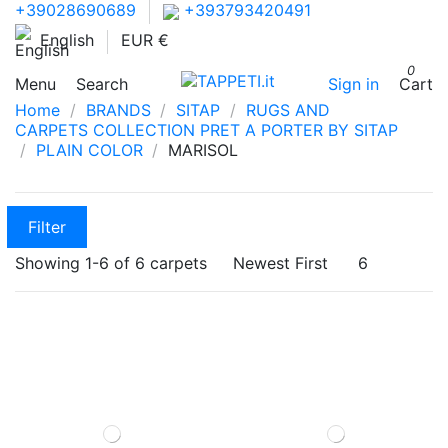
+39028690689
+393793420491
English
EUR €
0
Menu
Search
Sign in
Cart
Home
BRANDS
SITAP
RUGS AND
CARPETS COLLECTION PRET A PORTER BY SITAP
PLAIN COLOR
MARISOL
Filter
Showing 1-6 of 6 carpets
Newest First
6