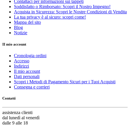
TAPPETI SITAP BAGNO CUCINA
19
Contattaci per informazioni sui tappeti
TAPPETI SITAP CLASSIC STYLE
61
Soddisfatto o Rimborsato: Scopri il Nostro Impegno!
Acquista in Sicurezza: Scopri le Nostre Condizioni di Vendita
TAPPETI SITAP ANTARES
13
La tua privacy è al sicuro: scopri come!
TAPPETI SITAP GENOVA CLASSIC
3
Mappa del sito
TAPPETI SITAP HALI
7
Blog
TAPPETI SITAP JAMAL
7
Notizie
TAPPETI SITAP KASHAN
9
TAPPETI SITAP ROYAL
3
II mio account
TAPPETI SITAP SHIRAZ
9
TAPPETI SITAP SOFIA
10
Cronologia ordini
TAPPETI SITAP MODERN
177
Accesso
TAPPETI SITAP CAPRI
22
Indirizzi
TAPPETI SITAP CASANOVA
16
Il mio account
TAPPETI SITAP FLORIAN
2
Dati personali
Scopri i Metodi di Pagamento Sicuri per i Tuoi Acquisti
TAPPETI SITAP FUR
6
Consegna e corrieri
TAPPETI SITAP GENOVA
30
TAPPETI SITAP HANDLOOM
6
Contatti
TAPPETI SITAP JUNGLE
1
TAPPETI SITAP LAGUNA
34
TAPPETI SITAP MALIZIA
14
assistenza
clienti
TAPPETI SITAP PUFF
12
dal lunedì al venerdì
TAPPETI SITAP QUEEN
15
dalle 9 alle 18
TAPPETI SITAP SICILY
19