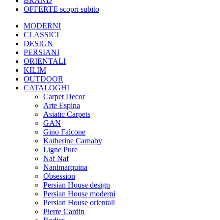
BRAND
OFFERTE
scopri subito
MODERNI
CLASSICI
DESIGN
PERSIANI
ORIENTALI
KILIM
OUTDOOR
CATALOGHI
Carpet Decor
Arte Espina
Asiatic Carpets
GAN
Gino Falcone
Katherine Carnaby
Ligne Pure
Naf Naf
Nanimarquina
Obsession
Persian House design
Persian House moderni
Persian House orientali
Pierre Cardin