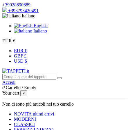
+39028690689
+393793420491
Italiano
English
Italiano
EUR €
EUR €
GBP £
USD $
Accedi
0
Carrello
/
Empty
Your cart
×
Non ci sono più articoli nel tuo carrello
NOVITA
ultimi arrivi
MODERNI
CLASSICI
PERSIANI
NUOVO