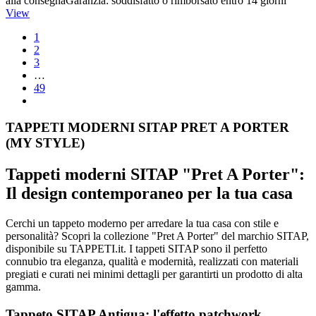
alla consegnaGaranzia: soddisfatto o rimborsato entro 14 giorni
View
1
2
3
…
49
TAPPETI MODERNI SITAP PRET A PORTER
(MY STYLE)
Tappeti moderni SITAP "Pret A Porter":
Il design contemporaneo per la tua casa
Cerchi un tappeto moderno per arredare la tua casa con stile e
personalità? Scopri la collezione "Pret A Porter" del marchio SITAP,
disponibile su TAPPETI.it. I tappeti SITAP sono il perfetto
connubio tra eleganza, qualità e modernità, realizzati con materiali
pregiati e curati nei minimi dettagli per garantirti un prodotto di alta
gamma.
Tappeto SITAP Antigua: l'effetto patchwork