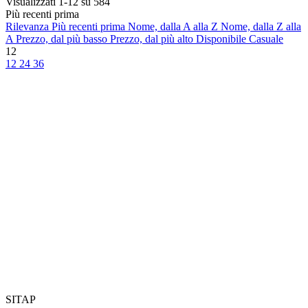
Visualizzati 1-12 su 584
Più recenti prima
Rilevanza
Più recenti prima
Nome, dalla A alla Z
Nome, dalla Z alla
A
Prezzo, dal più basso
Prezzo, dal più alto
Disponibile
Casuale
12
12
24
36
SITAP