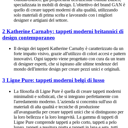
specializzata in mobili di design. L'obiettivo del brand GAN è
quello di creare tappeti moderni di alta qualità, utilizzando
solo materiali di prima scelta e lavorando con i migliori
designer e artigiani del settore.
2 Katherine Carnaby: tappeti moderni britannici di
design contemporaneo
Il design dei tappeti Katherine Carnaby è caratterizzato da un
forte impatto visivo, grazie all'utilizzo di colori accesi e pattern
innovativi. Ogni tappeto viene progettato con cura da un team
di designer esperti, che si ispirano alle ultime tendenze del
mondo dell'interior design per creare pezzi unici e originali.
3 Ligne Pure: tappeti moderni belgi di lusso
La filosofia di Ligne Pure è quella di creare tappeti moderni
minimalisti e sofisticati, che si integrano perfettamente con
l'arredamento moderno. L'azienda si concentra sull'uso di
materiali di alta qualità e tecniche di produzione
all'avanguardia per creare tappeti unici che si distinguono per
la loro bellezza e la loro longevità. La gamma di tappeti di
Ligne Pure comprende tappeti a pelo corto, tappeti a pelo
lungo, tappeti a tessitura piatta e tappeti in lana e seta, tutti