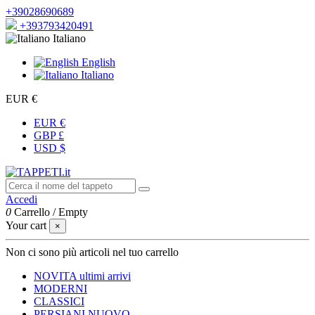
+39028690689
+393793420491
Italiano
English
Italiano
EUR €
EUR €
GBP £
USD $
Accedi
0
Carrello
/
Empty
Your cart
×
Non ci sono più articoli nel tuo carrello
NOVITA
ultimi arrivi
MODERNI
CLASSICI
PERSIANI
NUOVO