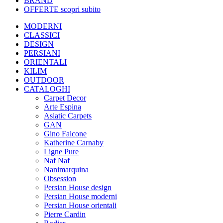
BRAND
OFFERTE
scopri subito
MODERNI
CLASSICI
DESIGN
PERSIANI
ORIENTALI
KILIM
OUTDOOR
CATALOGHI
Carpet Decor
Arte Espina
Asiatic Carpets
GAN
Gino Falcone
Katherine Carnaby
Ligne Pure
Naf Naf
Nanimarquina
Obsession
Persian House design
Persian House moderni
Persian House orientali
Pierre Cardin