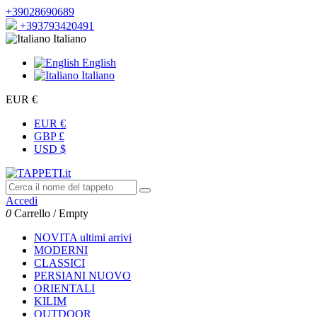
+39028690689
+393793420491
Italiano
English
Italiano
EUR €
EUR €
GBP £
USD $
Accedi
0
Carrello
/
Empty
NOVITA
ultimi arrivi
MODERNI
CLASSICI
PERSIANI
NUOVO
ORIENTALI
KILIM
OUTDOOR