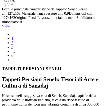
1477720
1.280 €
Ecco le principale caratteristiche del tappeto Seneh Persia
cm.127x163:Materiale: lanaSpessore cm: 0,9Dimensioni cm:
127x163Origine: PersiaLavorazione: fatto a manoSoddifatto o
rimborsato: si
View
1
2
3
…
6
TAPPETI PERSIANI SENEH
Tappeti Persiani Seneh: Tesori di Arte e
Cultura di Sanadaj
Nascosta nella suggestiva città di Seneh, Sanadaj, capitale della
provincia del Kurdistan iraniano, si cela un ricco tessuto di
patrimonio culturale. Con una vibrante comunità di circa 300.000