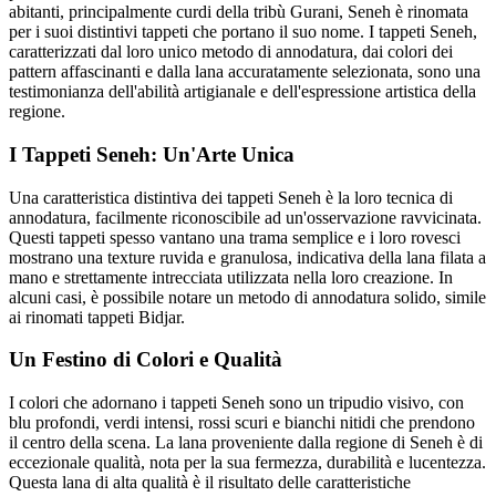
abitanti, principalmente curdi della tribù Gurani, Seneh è rinomata
per i suoi distintivi tappeti che portano il suo nome. I tappeti Seneh,
caratterizzati dal loro unico metodo di annodatura, dai colori dei
pattern affascinanti e dalla lana accuratamente selezionata, sono una
testimonianza dell'abilità artigianale e dell'espressione artistica della
regione.
I Tappeti Seneh: Un'Arte Unica
Una caratteristica distintiva dei tappeti Seneh è la loro tecnica di
annodatura, facilmente riconoscibile ad un'osservazione ravvicinata.
Questi tappeti spesso vantano una trama semplice e i loro rovesci
mostrano una texture ruvida e granulosa, indicativa della lana filata a
mano e strettamente intrecciata utilizzata nella loro creazione. In
alcuni casi, è possibile notare un metodo di annodatura solido, simile
ai rinomati tappeti Bidjar.
Un Festino di Colori e Qualità
I colori che adornano i tappeti Seneh sono un tripudio visivo, con
blu profondi, verdi intensi, rossi scuri e bianchi nitidi che prendono
il centro della scena. La lana proveniente dalla regione di Seneh è di
eccezionale qualità, nota per la sua fermezza, durabilità e lucentezza.
Questa lana di alta qualità è il risultato delle caratteristiche