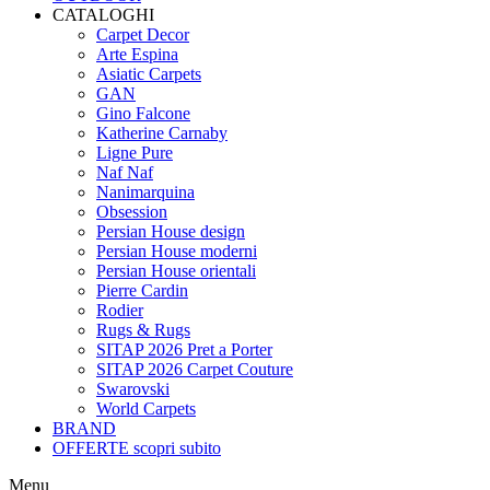
CATALOGHI
Carpet Decor
Arte Espina
Asiatic Carpets
GAN
Gino Falcone
Katherine Carnaby
Ligne Pure
Naf Naf
Nanimarquina
Obsession
Persian House design
Persian House moderni
Persian House orientali
Pierre Cardin
Rodier
Rugs & Rugs
SITAP 2026 Pret a Porter
SITAP 2026 Carpet Couture
Swarovski
World Carpets
BRAND
OFFERTE
scopri subito
Menu