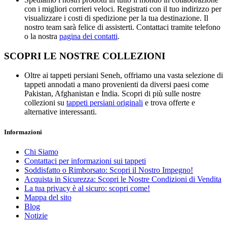
con i migliori corrieri veloci. Registrati con il tuo indirizzo per
visualizzare i costi di spedizione per la tua destinazione. Il
nostro team sarà felice di assisterti. Contattaci tramite telefono
o la nostra
pagina dei contatti
.
SCOPRI LE NOSTRE COLLEZIONI
Oltre ai tappeti persiani Seneh, offriamo una vasta selezione di
tappeti annodati a mano provenienti da diversi paesi come
Pakistan, Afghanistan e India. Scopri di più sulle nostre
collezioni su
tappeti persiani originali
e trova offerte e
alternative interessanti.
Informazioni
Chi Siamo
Contattaci per informazioni sui tappeti
Soddisfatto o Rimborsato: Scopri il Nostro Impegno!
Acquista in Sicurezza: Scopri le Nostre Condizioni di Vendita
La tua privacy è al sicuro: scopri come!
Mappa del sito
Blog
Notizie