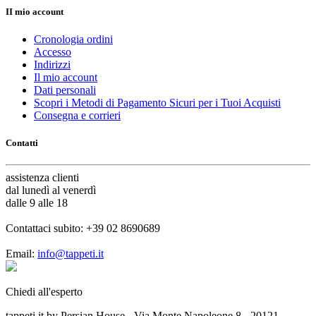
II mio account
Cronologia ordini
Accesso
Indirizzi
Il mio account
Dati personali
Scopri i Metodi di Pagamento Sicuri per i Tuoi Acquisti
Consegna e corrieri
Contatti
assistenza
clienti
dal lunedì al venerdì
dalle 9 alle 18
Contattaci subito:
+39 02 8690689
Email:
info@tappeti.it
Chiedi all'esperto
tappeti.it by Persian House - Via Monte Napoleone 8 - 20121