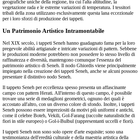
geografiche uniche della regione, tra cui l'alta altitudine, la
vegetazione rada e le estreme variazioni di temperatura. I tessitori
tribali della zona utilizzano esclusivamente questa lana eccezionale
per i loro sforzi di produzione dei tappeti.
Un Patrimonio Artistico Intramontabile
Nel XIX secolo, i tappeti Seneh hanno guadagnato fama per la loro
pregevole abilità artigianale e intricate variazioni di pattern. Sebbene
le produzioni moderne potrebbero non possedere lo stesso livello di
raffinatezza e diversità, mantengono comunque l'essenza del
patrimonio artistico di Seneh. Il nodo Ghiordis viene principalmente
impiegato nella creazione dei tappeti Seneh, anche se alcuni possono
presentare il distintivo nodo Seneh.
Il tappeto Seneh per eccellenza spesso presenta un affascinante
campo con pattern Herati. All'interno di questo campo, è possibile
trovare una serie di medaglioni geometrici, ognuno dei quali è
accostato all'altro, con un diverso colore di sfondo. Inoltre, i tappeti
Seneh possono essere impreziositi da motivi più uniformi e antichi,
come il celebre Boteh, Vekili, Gol-Farang (raccolte naturalistiche di
fiori in stile europeo) o Gol-i-Bulbul (rappresentanti uccelli e fiori).
I tappeti Seneh non sono solo opere d'arte esquisite; sono una
testimonianza dell'eredità culturale e della maestria artistica della