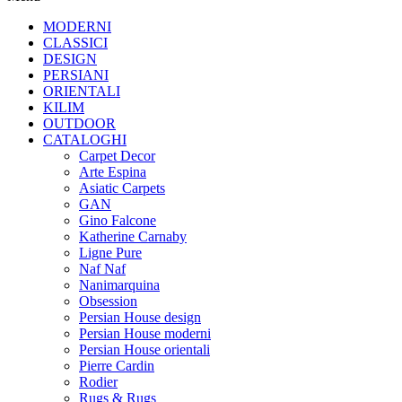
MODERNI
CLASSICI
DESIGN
PERSIANI
ORIENTALI
KILIM
OUTDOOR
CATALOGHI
Carpet Decor
Arte Espina
Asiatic Carpets
GAN
Gino Falcone
Katherine Carnaby
Ligne Pure
Naf Naf
Nanimarquina
Obsession
Persian House design
Persian House moderni
Persian House orientali
Pierre Cardin
Rodier
Rugs & Rugs