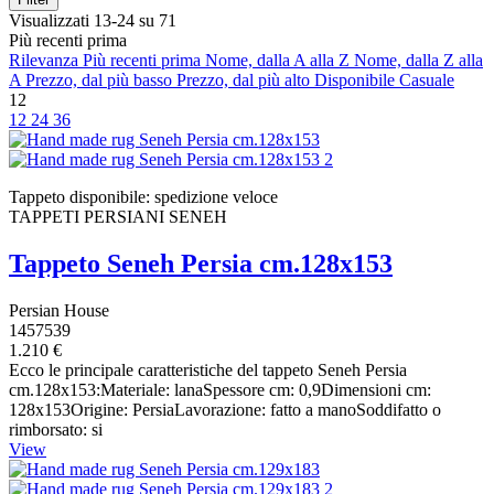
Visualizzati 13-24 su 71
Più recenti prima
Rilevanza
Più recenti prima
Nome, dalla A alla Z
Nome, dalla Z alla
A
Prezzo, dal più basso
Prezzo, dal più alto
Disponibile
Casuale
12
12
24
36
Cancella filtri
Prezzo
Tappeto disponibile: spedizione veloce
€
€
TAPPETI PERSIANI SENEH
Produttori
Tappeto Seneh Persia cm.128x153
Visualizza i prodotti a
71
Persian House
1457539
1.210 €
Ecco le principale caratteristiche del tappeto Seneh Persia
cm.128x153:Materiale: lanaSpessore cm: 0,9Dimensioni cm:
128x153Origine: PersiaLavorazione: fatto a manoSoddifatto o
rimborsato: si
View