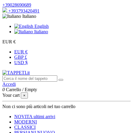
+39028690689
+393793420491
Italiano
English
Italiano
EUR €
EUR €
GBP £
USD $
Accedi
0
Carrello
/
Empty
Your cart
×
Non ci sono più articoli nel tuo carrello
NOVITA
ultimi arrivi
MODERNI
CLASSICI
PERSIANI
NUOVO