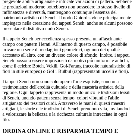
pregevole abilità artigianale e intricate variazioni di pattern. Sebbene
le produzioni moderne potrebbero non possedere lo stesso livello di
raffinatezza e diversità, mantengono comunque l'essenza del
patrimonio artistico di Seneh. Il nodo Ghiordis viene principalmente
impiegato nella creazione dei tappeti Seneh, anche se alcuni possono
presentare il distintivo nodo Seneh.
Il tappeto Seneh per eccellenza spesso presenta un affascinante
campo con pattern Herati. All'interno di questo campo, è possibile
trovare una serie di medaglioni geometrici, ognuno dei quali è
accostato all'altro, con un diverso colore di sfondo. Inoltre, i tappeti
Seneh possono essere impreziositi da motivi più uniformi e antichi,
come il celebre Boteh, Vekili, Gol-Farang (raccolte naturalistiche di
fiori in stile europeo) o Gol-i-Bulbul (rappresentanti uccelli e fiori).
I tappeti Seneh non sono solo opere d'arte esquisite; sono una
testimonianza dell'eredità culturale e della maestria artistica della
regione. Ogni tappeto rappresenta in modo unico le tradizioni tessili
di Seneh, unendo pattern senza tempo, colori vibranti e l'abile
artigianato dei tessitori curdi. Attraverso le mani di questi maestri
artigiani, le storie e le tradizioni di Seneh prendono vita, invitandoci
a valorizzare la bellezza e la ricchezza culturale intrecciate in ogni
filo.
ORDINA ONLINE E RISPARMIA TEMPO E