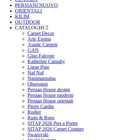
PERSIANI
NUOVO
ORIENTALI
KILIM
OUTDOOR
CATALOGHI
Carpet Decor
Arte Espina
Asiatic Carpets
GAN
Gino Falcone
Katherine Carnaby
Ligne Pure
Naf Naf
Nanimarquina
Obsession
Persian House design
Persian House moderni
Persian House orientali
Pierre Cardin
Rodier
Rugs & Rugs
SITAP 2026 Pret a Porter
SITAP 2026 Carpet Couture
Swarovski