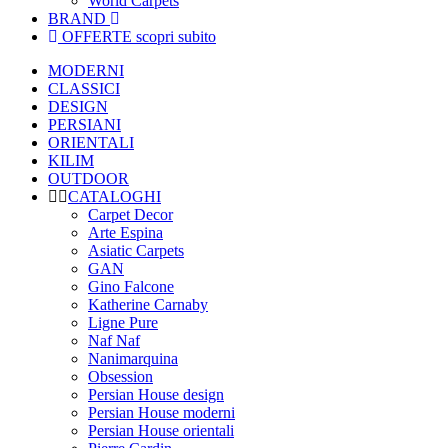
World Carpets
BRAND
OFFERTE
scopri subito
MODERNI
CLASSICI
DESIGN
PERSIANI
ORIENTALI
KILIM
OUTDOOR
CATALOGHI
Carpet Decor
Arte Espina
Asiatic Carpets
GAN
Gino Falcone
Katherine Carnaby
Ligne Pure
Naf Naf
Nanimarquina
Obsession
Persian House design
Persian House moderni
Persian House orientali