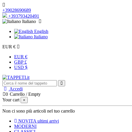
+39028690689
+393793420491
Italiano
English
Italiano
EUR €
EUR €
GBP £
USD $
Accedi
0
Carrello
/
Empty
Your cart
×
Non ci sono più articoli nel tuo carrello
NOVITA
ultimi arrivi
MODERNI
CLASSICI