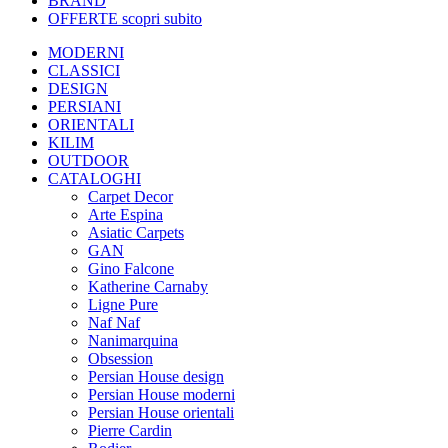
BRAND
OFFERTE
scopri subito
MODERNI
CLASSICI
DESIGN
PERSIANI
ORIENTALI
KILIM
OUTDOOR
CATALOGHI
Carpet Decor
Arte Espina
Asiatic Carpets
GAN
Gino Falcone
Katherine Carnaby
Ligne Pure
Naf Naf
Nanimarquina
Obsession
Persian House design
Persian House moderni
Persian House orientali
Pierre Cardin