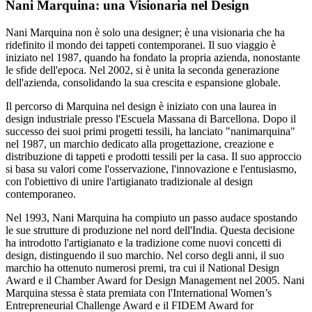
Nani Marquina: una Visionaria nel Design
Nani Marquina non è solo una designer; è una visionaria che ha
ridefinito il mondo dei tappeti contemporanei. Il suo viaggio è
iniziato nel 1987, quando ha fondato la propria azienda, nonostante
le sfide dell'epoca. Nel 2002, si è unita la seconda generazione
dell'azienda, consolidando la sua crescita e espansione globale.
Il percorso di Marquina nel design è iniziato con una laurea in
design industriale presso l'Escuela Massana di Barcellona. Dopo il
successo dei suoi primi progetti tessili, ha lanciato "nanimarquina"
nel 1987, un marchio dedicato alla progettazione, creazione e
distribuzione di tappeti e prodotti tessili per la casa. Il suo approccio
si basa su valori come l'osservazione, l'innovazione e l'entusiasmo,
con l'obiettivo di unire l'artigianato tradizionale al design
contemporaneo.
Nel 1993, Nani Marquina ha compiuto un passo audace spostando
le sue strutture di produzione nel nord dell'India. Questa decisione
ha introdotto l'artigianato e la tradizione come nuovi concetti di
design, distinguendo il suo marchio. Nel corso degli anni, il suo
marchio ha ottenuto numerosi premi, tra cui il National Design
Award e il Chamber Award for Design Management nel 2005. Nani
Marquina stessa è stata premiata con l'International Women’s
Entrepreneurial Challenge Award e il FIDEM Award for