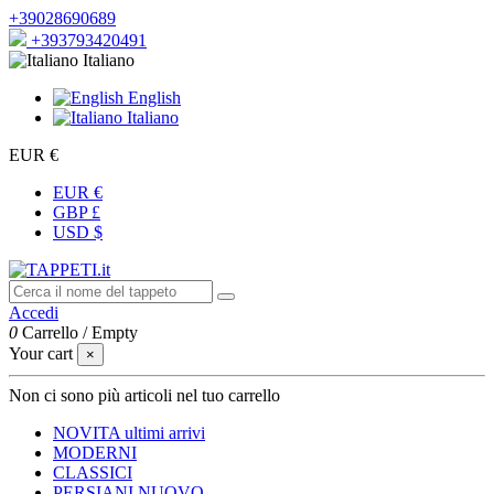
+39028690689
+393793420491
Italiano
English
Italiano
EUR €
EUR €
GBP £
USD $
Accedi
0
Carrello
/
Empty
Your cart
×
Non ci sono più articoli nel tuo carrello
NOVITA
ultimi arrivi
MODERNI
CLASSICI
PERSIANI
NUOVO