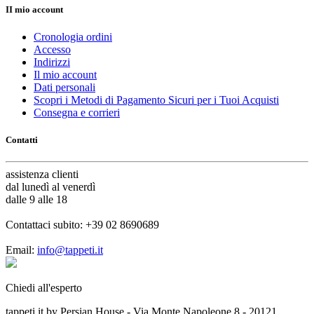
II mio account
Cronologia ordini
Accesso
Indirizzi
Il mio account
Dati personali
Scopri i Metodi di Pagamento Sicuri per i Tuoi Acquisti
Consegna e corrieri
Contatti
assistenza
clienti
dal lunedì al venerdì
dalle 9 alle 18
Contattaci subito:
+39 02 8690689
Email:
info@tappeti.it
Chiedi all'esperto
tappeti.it by Persian House - Via Monte Napoleone 8 - 20121