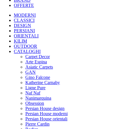
BRAND
OFFERTE
MODERNI
CLASSICI
DESIGN
PERSIANI
ORIENTALI
KILIM
OUTDOOR
CATALOGHI
Carpet Decor
Arte Espina
Asiatic Carpets
GAN
Gino Falcone
Katherine Carnaby
Ligne Pure
Naf Naf
Nanimarquina
Obsession
Persian House design
Persian House moderni
Persian House orientali
Pierre Cardin