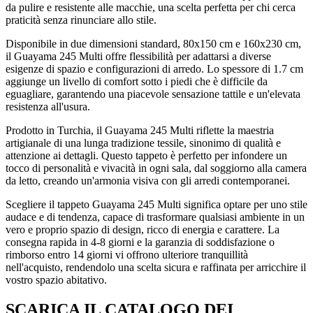
da pulire e resistente alle macchie, una scelta perfetta per chi cerca
praticità senza rinunciare allo stile.
Disponibile in due dimensioni standard, 80x150 cm e 160x230 cm,
il Guayama 245 Multi offre flessibilità per adattarsi a diverse
esigenze di spazio e configurazioni di arredo. Lo spessore di 1.7 cm
aggiunge un livello di comfort sotto i piedi che è difficile da
eguagliare, garantendo una piacevole sensazione tattile e un'elevata
resistenza all'usura.
Prodotto in Turchia, il Guayama 245 Multi riflette la maestria
artigianale di una lunga tradizione tessile, sinonimo di qualità e
attenzione ai dettagli. Questo tappeto è perfetto per infondere un
tocco di personalità e vivacità in ogni sala, dal soggiorno alla camera
da letto, creando un'armonia visiva con gli arredi contemporanei.
Scegliere il tappeto Guayama 245 Multi significa optare per uno stile
audace e di tendenza, capace di trasformare qualsiasi ambiente in un
vero e proprio spazio di design, ricco di energia e carattere. La
consegna rapida in 4-8 giorni e la garanzia di soddisfazione o
rimborso entro 14 giorni vi offrono ulteriore tranquillità
nell'acquisto, rendendolo una scelta sicura e raffinata per arricchire il
vostro spazio abitativo.
SCARICA IL CATALOGO DEI