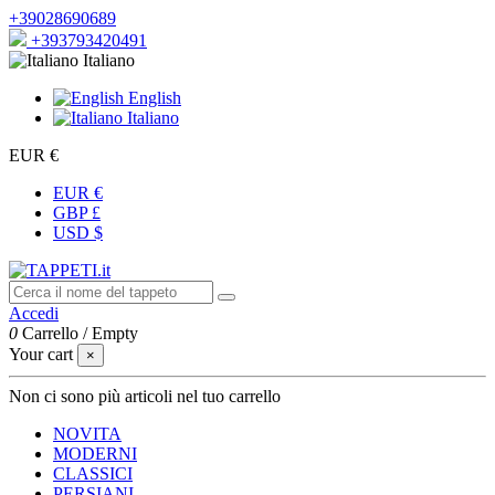
+39028690689
+393793420491
Italiano
English
Italiano
EUR €
EUR €
GBP £
USD $
Accedi
0
Carrello
/
Empty
Your cart
×
Non ci sono più articoli nel tuo carrello
NOVITA
MODERNI
CLASSICI
PERSIANI