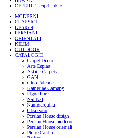
BRAND
OFFERTE
scopri subito
MODERNI
CLASSICI
DESIGN
PERSIANI
ORIENTALI
KILIM
OUTDOOR
CATALOGHI
Carpet Decor
Arte Espina
Asiatic Carpets
GAN
Gino Falcone
Katherine Carnaby
Ligne Pure
Naf Naf
Nanimarquina
Obsession
Persian House design
Persian House moderni
Persian House orientali
Pierre Cardin