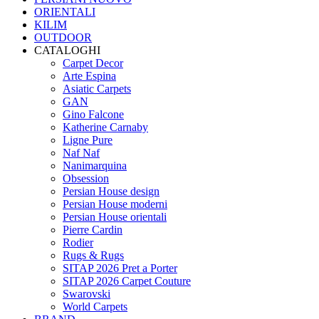
ORIENTALI
KILIM
OUTDOOR
CATALOGHI
Carpet Decor
Arte Espina
Asiatic Carpets
GAN
Gino Falcone
Katherine Carnaby
Ligne Pure
Naf Naf
Nanimarquina
Obsession
Persian House design
Persian House moderni
Persian House orientali
Pierre Cardin
Rodier
Rugs & Rugs
SITAP 2026 Pret a Porter
SITAP 2026 Carpet Couture
Swarovski
World Carpets