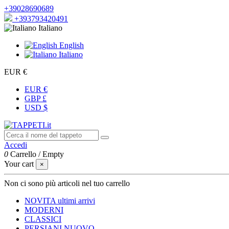
+39028690689
+393793420491
Italiano
English
Italiano
EUR €
EUR €
GBP £
USD $
Accedi
0
Carrello
/
Empty
Your cart
×
Non ci sono più articoli nel tuo carrello
NOVITA
ultimi arrivi
MODERNI
CLASSICI
PERSIANI
NUOVO