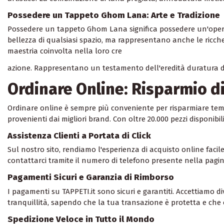
Possedere un Tappeto Ghom Lana: Arte e Tradizione
Possedere un tappeto Ghom Lana significa possedere un'opera d'
bellezza di qualsiasi spazio, ma rappresentano anche le ricche 
maestria coinvolta nella loro cre
azione. Rappresentano un testamento dell'eredità duratura del
Ordinare Online: Risparmio d
Ordinare online è sempre più conveniente per risparmiare temp
provenienti dai migliori brand. Con oltre 20.000 pezzi disponibil
Assistenza Clienti a Portata di Click
Sul nostro sito, rendiamo l'esperienza di acquisto online facile 
contattarci tramite il numero di telefono presente nella pagi
Pagamenti Sicuri e Garanzia di Rimborso
I pagamenti su TAPPETI.it sono sicuri e garantiti. Accettiamo d
tranquillità, sapendo che la tua transazione è protetta e che
Spedizione Veloce in Tutto il Mondo