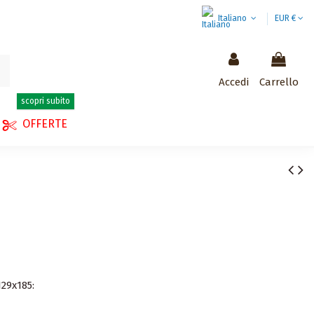
Italiano
EUR €
Accedi
Carrello
scopri subito
OFFERTE
129x185: