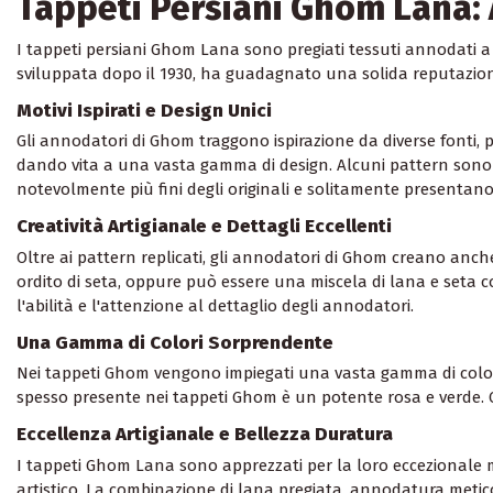
Tappeti Persiani Ghom Lana: A
I tappeti persiani Ghom Lana sono pregiati tessuti annodati a 
sviluppata dopo il 1930, ha guadagnato una solida reputazione
Motivi Ispirati e Design Unici
Gli annodatori di Ghom traggono ispirazione da diverse fonti, po
dando vita a una vasta gamma di design. Alcuni pattern sono c
notevolmente più fini degli originali e solitamente presentano
Creatività Artigianale e Dettagli Eccellenti
Oltre ai pattern replicati, gli annodatori di Ghom creano anche
ordito di seta, oppure può essere una miscela di lana e seta 
l'abilità e l'attenzione al dettaglio degli annodatori.
Una Gamma di Colori Sorprendente
Nei tappeti Ghom vengono impiegati una vasta gamma di colori, 
spesso presente nei tappeti Ghom è un potente rosa e verde. Que
Eccellenza Artigianale e Bellezza Duratura
I tappeti Ghom Lana sono apprezzati per la loro eccezionale maes
artistico. La combinazione di lana pregiata, annodatura metico