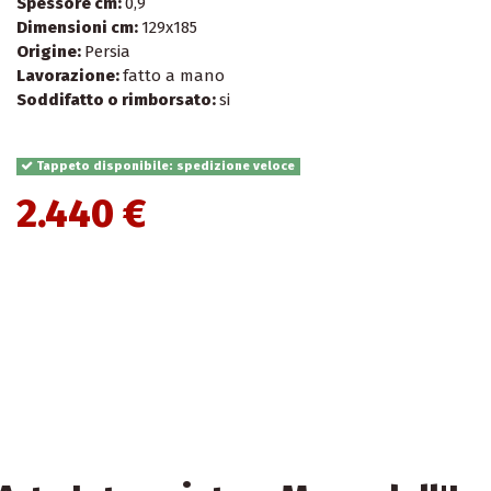
Spessore cm:
0,9
Dimensioni cm:
129x185
Origine:
Persia
Lavorazione:
fatto a mano
Soddifatto o rimborsato:
si
Tappeto disponibile: spedizione veloce
2.440 €