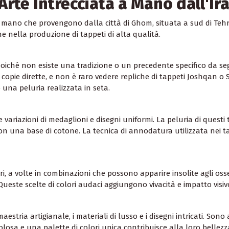
rte Intrecciata a Mano dall'Ir
mano che provengono dalla città di Ghom, situata a sud di Tehran 
 nella produzione di tappeti di alta qualità.
iché non esiste una tradizione o un precedente specifico da seguir
opie dirette, e non è raro vedere repliche di tappeti Joshqan o 
 una peluria realizzata in seta.
 variazioni di medaglioni e disegni uniformi. La peluria di quest
con una base di cotone. La tecnica di annodatura utilizzata nei
a volte in combinazioni che possono apparire insolite agli osser
ste scelte di colori audaci aggiungono vivacità e impatto visivo a
tria artigianale, i materiali di lusso e i disegni intricati. Sono 
losa e una palette di colori unica contribuisce alla loro bellezz