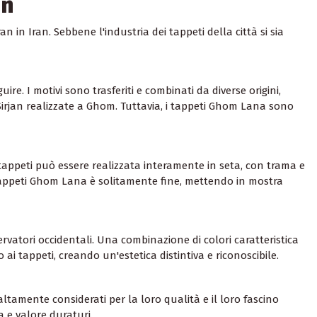
an
in Iran. Sebbene l'industria dei tappeti della città si sia
e. I motivi sono trasferiti e combinati da diverse origini,
Sirjan realizzate a Ghom. Tuttavia, i tappeti Ghom Lana sono
i tappeti può essere realizzata interamente in seta, con trama e
 tappeti Ghom Lana è solitamente fine, mettendo in mostra
vatori occidentali. Una combinazione di colori caratteristica
i tappeti, creando un'estetica distintiva e riconoscibile.
altamente considerati per la loro qualità e il loro fascino
a e valore duraturi.