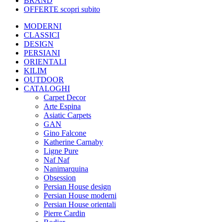
BRAND
OFFERTE
scopri subito
MODERNI
CLASSICI
DESIGN
PERSIANI
ORIENTALI
KILIM
OUTDOOR
CATALOGHI
Carpet Decor
Arte Espina
Asiatic Carpets
GAN
Gino Falcone
Katherine Carnaby
Ligne Pure
Naf Naf
Nanimarquina
Obsession
Persian House design
Persian House moderni
Persian House orientali
Pierre Cardin