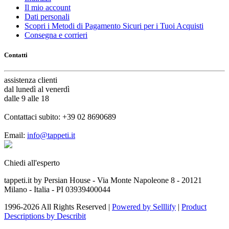
Il mio account
Dati personali
Scopri i Metodi di Pagamento Sicuri per i Tuoi Acquisti
Consegna e corrieri
Contatti
assistenza
clienti
dal lunedì al venerdì
dalle 9 alle 18
Contattaci subito:
+39 02 8690689
Email:
info@tappeti.it
Chiedi all'esperto
tappeti.it by Persian House - Via Monte Napoleone 8 - 20121
Milano - Italia - PI 03939400044
1996-2026 All Rights Reserved |
Powered by Selllify
|
Product
Descriptions by Describit