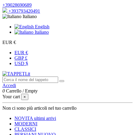
+39028690689
+393793420491
Italiano
English
Italiano
EUR €
EUR €
GBP £
USD $
Accedi
0
Carrello
/
Empty
Your cart
×
Non ci sono più articoli nel tuo carrello
NOVITA
ultimi arrivi
MODERNI
CLASSICI
PERSIANI
NUOVO