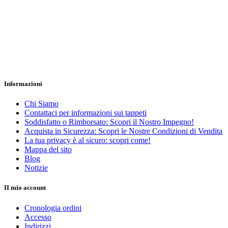
Informazioni
Chi Siamo
Contattaci per informazioni sui tappeti
Soddisfatto o Rimborsato: Scopri il Nostro Impegno!
Acquista in Sicurezza: Scopri le Nostre Condizioni di Vendita
La tua privacy è al sicuro: scopri come!
Mappa del sito
Blog
Notizie
II mio account
Cronologia ordini
Accesso
Indirizzi