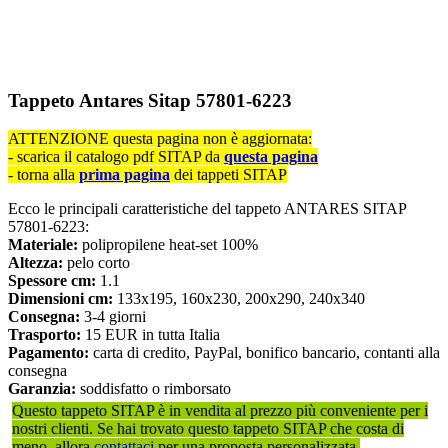
Tappeto Antares Sitap 57801-6223
ATTENZIONE questa pagina non è aggiornata:
- scarica il catalogo pdf SITAP da
questa pagina
- torna alla
prima pagina
dei tappeti SITAP
Ecco le principali caratteristiche del tappeto ANTARES SITAP
57801-6223:
Materiale:
polipropilene heat-set 100%
Altezza:
pelo corto
Spessore cm:
1.1
Dimensioni cm:
133x195, 160x230, 200x290, 240x340
Consegna:
3-4 giorni
Trasporto:
15 EUR in tutta Italia
Pagamento:
carta di credito, PayPal, bonifico bancario, contanti alla
consegna
Garanzia:
soddisfatto o rimborsato
Questo tappeto SITAP è in vendita al prezzo più conveniente per i
nostri clienti. Se hai trovato questo tappeto SITAP che costa di
meno, allora
contattaci
per una proposta personalizzata.