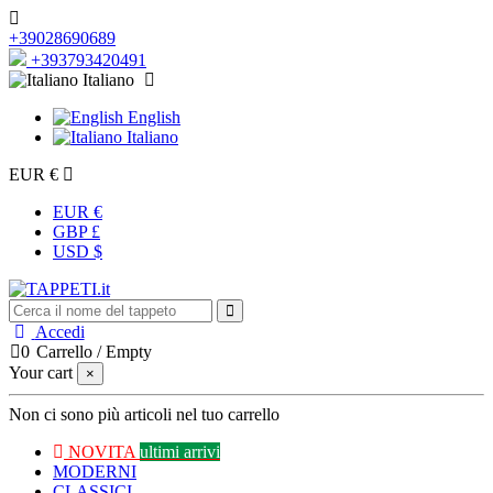
+39028690689
+393793420491
Italiano
English
Italiano
EUR €
EUR €
GBP £
USD $
Accedi
0
Carrello
/
Empty
Your cart
×
Non ci sono più articoli nel tuo carrello
NOVITA
ultimi arrivi
MODERNI
CLASSICI