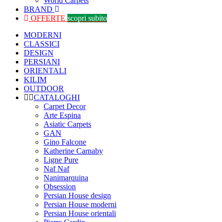
World Carpets
BRAND
OFFERTE
scopri subito
MODERNI
CLASSICI
DESIGN
PERSIANI
ORIENTALI
KILIM
OUTDOOR
CATALOGHI
Carpet Decor
Arte Espina
Asiatic Carpets
GAN
Gino Falcone
Katherine Carnaby
Ligne Pure
Naf Naf
Nanimarquina
Obsession
Persian House design
Persian House moderni
Persian House orientali