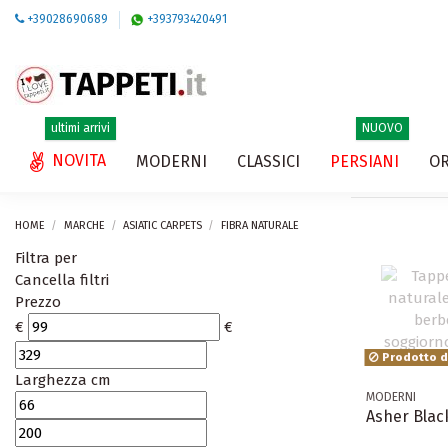
+39028690689
+393793420491
ultimi arrivi
NUOVO
NOVITA
MODERNI
CLASSICI
PERSIANI
OR
HOME
MARCHE
ASIATIC CARPETS
FIBRA NATURALE
Filtra per
Cancella filtri
Prezzo
€
€
Prodotto di
Larghezza cm
MODERNI
Asher Blac