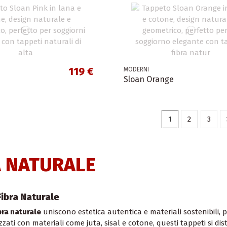
119 €
MODERNI
Sloan Orange
1
2
3
A NATURALE
Fibra Naturale
bra naturale
uniscono estetica autentica e materiali sostenibili, p
izzati con materiali come juta, sisal e cotone, questi tappeti si d