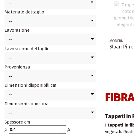
Materiale dettaglio
Lavorazione
MODERNI
Sloan Pink
Lavorazione dettaglio
Provenienza
Dimensioni disponibili cm
FIBR
Dimensioni su misura
Tappeti in 
Spessore cm
I
tappeti in fi
,5
,5
vegetali. Real