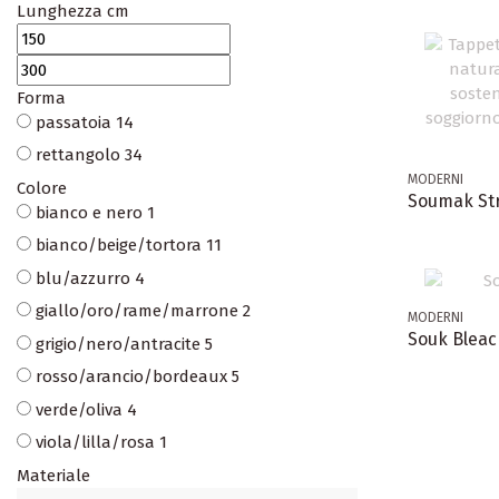
Lunghezza cm
Forma
passatoia
14
rettangolo
34
MODERNI
Colore
Soumak St
bianco e nero
1
bianco/beige/tortora
11
blu/azzurro
4
giallo/oro/rame/marrone
2
MODERNI
Souk Bleac
grigio/nero/antracite
5
rosso/arancio/bordeaux
5
verde/oliva
4
viola/lilla/rosa
1
Materiale