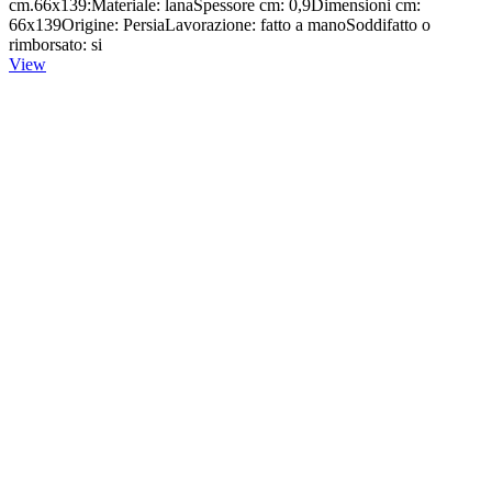
cm.66x139:Materiale: lanaSpessore cm: 0,9Dimensioni cm:
66x139Origine: PersiaLavorazione: fatto a manoSoddifatto o
rimborsato: si
View