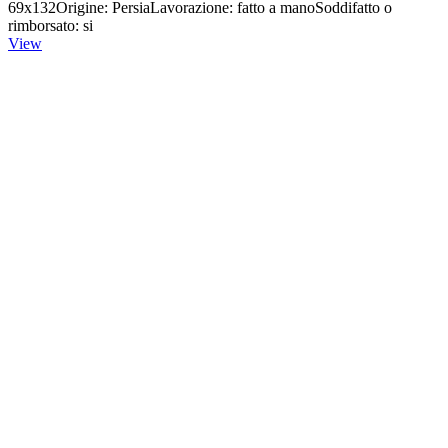
69x132Origine: PersiaLavorazione: fatto a manoSoddifatto o
rimborsato: si
View