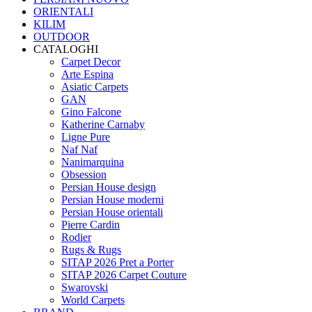
ORIENTALI
KILIM
OUTDOOR
CATALOGHI
Carpet Decor
Arte Espina
Asiatic Carpets
GAN
Gino Falcone
Katherine Carnaby
Ligne Pure
Naf Naf
Nanimarquina
Obsession
Persian House design
Persian House moderni
Persian House orientali
Pierre Cardin
Rodier
Rugs & Rugs
SITAP 2026 Pret a Porter
SITAP 2026 Carpet Couture
Swarovski
World Carpets