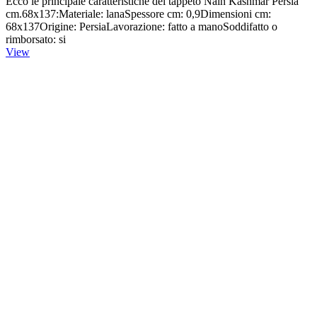
Ecco le principale caratteristiche del tappeto Nain Kashmar Persia
cm.68x137:Materiale: lanaSpessore cm: 0,9Dimensioni cm:
68x137Origine: PersiaLavorazione: fatto a manoSoddifatto o
rimborsato: si
View