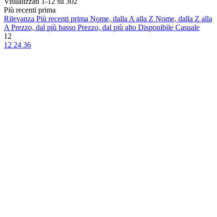
Visualizzati 1-12 su 302
Più recenti prima
Rilevanza
Più recenti prima
Nome, dalla A alla Z
Nome, dalla Z alla
A
Prezzo, dal più basso
Prezzo, dal più alto
Disponibile
Casuale
12
12
24
36