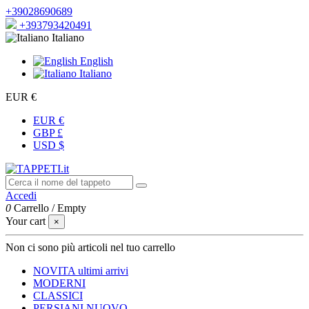
+39028690689
+393793420491
Italiano
English
Italiano
EUR €
EUR €
GBP £
USD $
Accedi
0
Carrello
/
Empty
Your cart
×
Non ci sono più articoli nel tuo carrello
NOVITA
ultimi arrivi
MODERNI
CLASSICI
PERSIANI
NUOVO