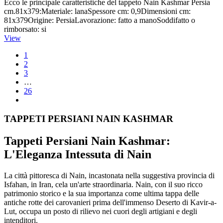
Ecco le principale caratteristiche del tappeto Nain Kashmar Persia
cm.81x379:Materiale: lanaSpessore cm: 0,9Dimensioni cm:
81x379Origine: PersiaLavorazione: fatto a manoSoddifatto o
rimborsato: si
View
1
2
3
…
26
TAPPETI PERSIANI NAIN KASHMAR
Tappeti Persiani Nain Kashmar:
L'Eleganza Intessuta di Nain
La città pittoresca di Nain, incastonata nella suggestiva provincia di
Isfahan, in Iran, cela un'arte straordinaria. Nain, con il suo ricco
patrimonio storico e la sua importanza come ultima tappa delle
antiche rotte dei carovanieri prima dell'immenso Deserto di Kavir-a-
Lut, occupa un posto di rilievo nei cuori degli artigiani e degli
intenditori.