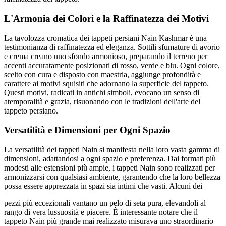
L'Armonia dei Colori e la Raffinatezza dei Motivi
La tavolozza cromatica dei tappeti persiani Nain Kashmar è una
testimonianza di raffinatezza ed eleganza. Sottili sfumature di avorio
e crema creano uno sfondo armonioso, preparando il terreno per
accenti accuratamente posizionati di rosso, verde e blu. Ogni colore,
scelto con cura e disposto con maestria, aggiunge profondità e
carattere ai motivi squisiti che adornano la superficie del tappeto.
Questi motivi, radicati in antichi simboli, evocano un senso di
atemporalità e grazia, risuonando con le tradizioni dell'arte del
tappeto persiano.
Versatilità e Dimensioni per Ogni Spazio
La versatilità dei tappeti Nain si manifesta nella loro vasta gamma di
dimensioni, adattandosi a ogni spazio e preferenza. Dai formati più
modesti alle estensioni più ampie, i tappeti Nain sono realizzati per
armonizzarsi con qualsiasi ambiente, garantendo che la loro bellezza
possa essere apprezzata in spazi sia intimi che vasti. Alcuni dei
pezzi più eccezionali vantano un pelo di seta pura, elevandoli al
rango di vera lussuosità e piacere. È interessante notare che il
tappeto Nain più grande mai realizzato misurava uno straordinario