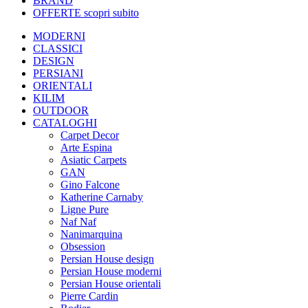
BRAND
OFFERTE
scopri subito
MODERNI
CLASSICI
DESIGN
PERSIANI
ORIENTALI
KILIM
OUTDOOR
CATALOGHI
Carpet Decor
Arte Espina
Asiatic Carpets
GAN
Gino Falcone
Katherine Carnaby
Ligne Pure
Naf Naf
Nanimarquina
Obsession
Persian House design
Persian House moderni
Persian House orientali
Pierre Cardin