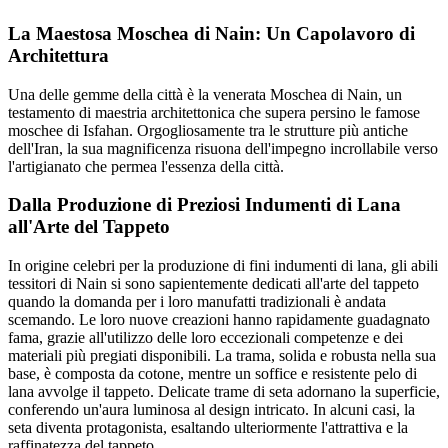
La Maestosa Moschea di Nain: Un Capolavoro di
Architettura
Una delle gemme della città è la venerata Moschea di Nain, un
testamento di maestria architettonica che supera persino le famose
moschee di Isfahan. Orgogliosamente tra le strutture più antiche
dell'Iran, la sua magnificenza risuona dell'impegno incrollabile verso
l'artigianato che permea l'essenza della città.
Dalla Produzione di Preziosi Indumenti di Lana
all'Arte del Tappeto
In origine celebri per la produzione di fini indumenti di lana, gli abili
tessitori di Nain si sono sapientemente dedicati all'arte del tappeto
quando la domanda per i loro manufatti tradizionali è andata
scemando. Le loro nuove creazioni hanno rapidamente guadagnato
fama, grazie all'utilizzo delle loro eccezionali competenze e dei
materiali più pregiati disponibili. La trama, solida e robusta nella sua
base, è composta da cotone, mentre un soffice e resistente pelo di
lana avvolge il tappeto. Delicate trame di seta adornano la superficie,
conferendo un'aura luminosa al design intricato. In alcuni casi, la
seta diventa protagonista, esaltando ulteriormente l'attrattiva e la
raffinatezza del tappeto.