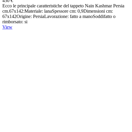
430 €
Ecco le principale caratteristiche del tappeto Nain Kashmar Persia
cm.67x142:Materiale: lanaSpessore cm: 0,9Dimensioni cm:
67x142Origine: PersiaLavorazione: fatto a manoSoddifatto o
rimborsato: si
View