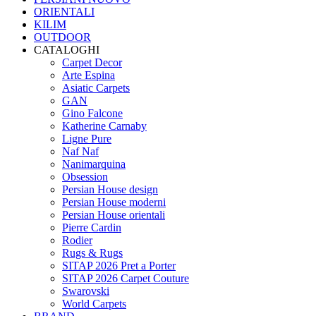
ORIENTALI
KILIM
OUTDOOR
CATALOGHI
Carpet Decor
Arte Espina
Asiatic Carpets
GAN
Gino Falcone
Katherine Carnaby
Ligne Pure
Naf Naf
Nanimarquina
Obsession
Persian House design
Persian House moderni
Persian House orientali
Pierre Cardin
Rodier
Rugs & Rugs
SITAP 2026 Pret a Porter
SITAP 2026 Carpet Couture
Swarovski
World Carpets