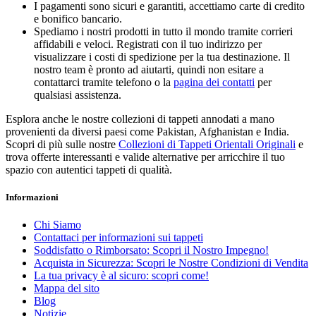
I pagamenti sono sicuri e garantiti, accettiamo carte di credito
e bonifico bancario.
Spediamo i nostri prodotti in tutto il mondo tramite corrieri
affidabili e veloci. Registrati con il tuo indirizzo per
visualizzare i costi di spedizione per la tua destinazione. Il
nostro team è pronto ad aiutarti, quindi non esitare a
contattarci tramite telefono o la
pagina dei contatti
per
qualsiasi assistenza.
Esplora anche le nostre collezioni di tappeti annodati a mano
provenienti da diversi paesi come Pakistan, Afghanistan e India.
Scopri di più sulle nostre
Collezioni di Tappeti Orientali Originali
e
trova offerte interessanti e valide alternative per arricchire il tuo
spazio con autentici tappeti di qualità.
Informazioni
Cancella filtri
Prezzo
Chi Siamo
€
€
Contattaci per informazioni sui tappeti
Produttori
Soddisfatto o Rimborsato: Scopri il Nostro Impegno!
Acquista in Sicurezza: Scopri le Nostre Condizioni di Vendita
Visualizza i prodotti a
114
La tua privacy è al sicuro: scopri come!
Mappa del sito
Blog
Notizie