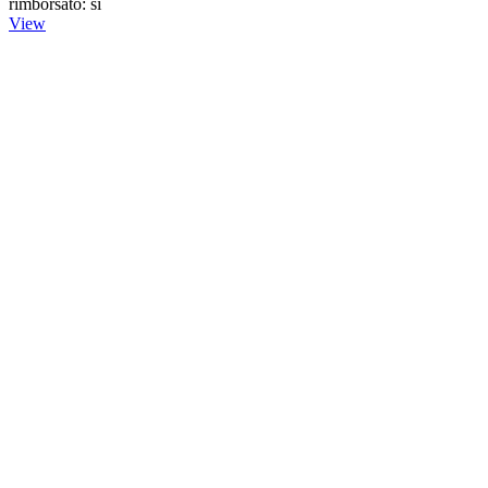
rimborsato: si
View