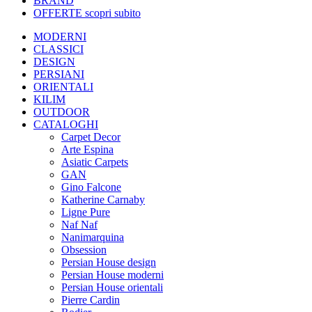
BRAND
OFFERTE
scopri subito
MODERNI
CLASSICI
DESIGN
PERSIANI
ORIENTALI
KILIM
OUTDOOR
CATALOGHI
Carpet Decor
Arte Espina
Asiatic Carpets
GAN
Gino Falcone
Katherine Carnaby
Ligne Pure
Naf Naf
Nanimarquina
Obsession
Persian House design
Persian House moderni
Persian House orientali
Pierre Cardin