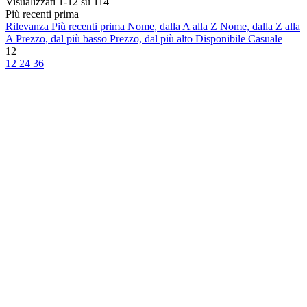
Visualizzati 1-12 su 114
Più recenti prima
Rilevanza
Più recenti prima
Nome, dalla A alla Z
Nome, dalla Z alla
A
Prezzo, dal più basso
Prezzo, dal più alto
Disponibile
Casuale
12
12
24
36