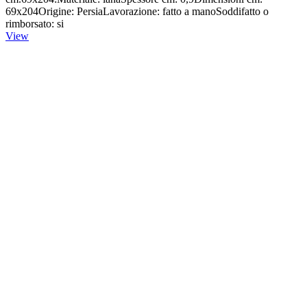
69x204Origine: PersiaLavorazione: fatto a manoSoddifatto o
rimborsato: si
View