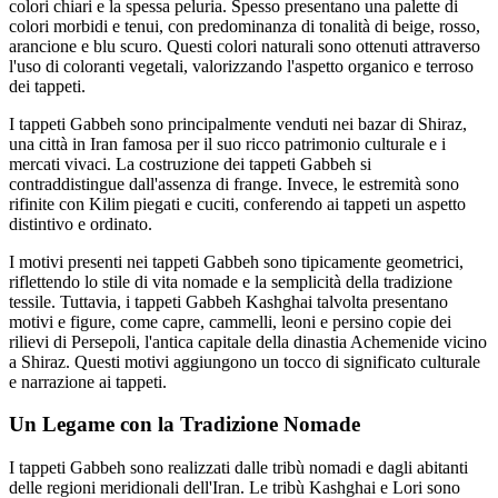
colori chiari e la spessa peluria. Spesso presentano una palette di
colori morbidi e tenui, con predominanza di tonalità di beige, rosso,
arancione e blu scuro. Questi colori naturali sono ottenuti attraverso
l'uso di coloranti vegetali, valorizzando l'aspetto organico e terroso
dei tappeti.
I tappeti Gabbeh sono principalmente venduti nei bazar di Shiraz,
una città in Iran famosa per il suo ricco patrimonio culturale e i
mercati vivaci. La costruzione dei tappeti Gabbeh si
contraddistingue dall'assenza di frange. Invece, le estremità sono
rifinite con Kilim piegati e cuciti, conferendo ai tappeti un aspetto
distintivo e ordinato.
I motivi presenti nei tappeti Gabbeh sono tipicamente geometrici,
riflettendo lo stile di vita nomade e la semplicità della tradizione
tessile. Tuttavia, i tappeti Gabbeh Kashghai talvolta presentano
motivi e figure, come capre, cammelli, leoni e persino copie dei
rilievi di Persepoli, l'antica capitale della dinastia Achemenide vicino
a Shiraz. Questi motivi aggiungono un tocco di significato culturale
e narrazione ai tappeti.
Un Legame con la Tradizione Nomade
I tappeti Gabbeh sono realizzati dalle tribù nomadi e dagli abitanti
delle regioni meridionali dell'Iran. Le tribù Kashghai e Lori sono