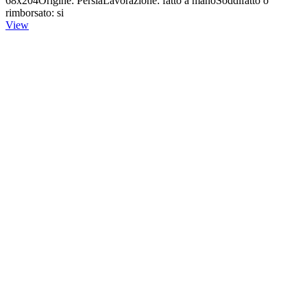
68x204Origine: PersiaLavorazione: fatto a manoSoddifatto o
rimborsato: si
View