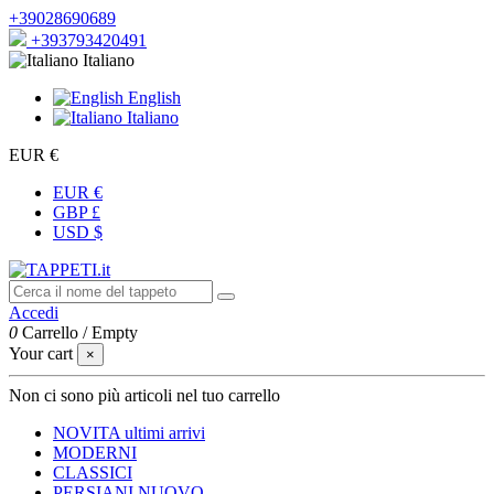
+39028690689
+393793420491
Italiano
English
Italiano
EUR €
EUR €
GBP £
USD $
Accedi
0
Carrello
/
Empty
Your cart
×
Non ci sono più articoli nel tuo carrello
NOVITA
ultimi arrivi
MODERNI
CLASSICI
PERSIANI
NUOVO