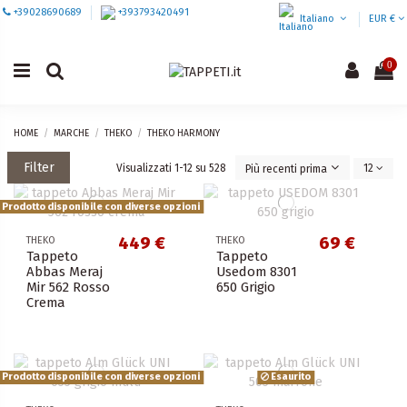
+39028690689
+393793420491
Italiano
EUR €
0
HOME
MARCHE
THEKO
THEKO HARMONY
Filter
Visualizzati 1-12 su 528
12
Più recenti prima
Prodotto disponibile con diverse opzioni
Cancella filtri
449 €
69 €
THEKO
THEKO
Prezzo
Tappeto
Tappeto
€
€
Abbas Meraj
Usedom 8301
Mir 562 Rosso
650 Grigio
Larghezza cm
Crema
Lunghezza cm
Materiale
Prodotto disponibile con diverse opzioni
Esaurito