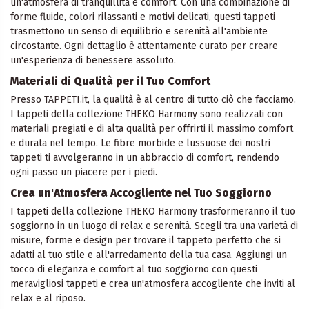
un'atmosfera di tranquillità e comfort. Con una combinazione di
forme fluide, colori rilassanti e motivi delicati, questi tappeti
trasmettono un senso di equilibrio e serenità all'ambiente
circostante. Ogni dettaglio è attentamente curato per creare
un'esperienza di benessere assoluto.
Materiali di Qualità per il Tuo Comfort
Presso TAPPETI.it, la qualità è al centro di tutto ciò che facciamo.
I tappeti della collezione THEKO Harmony sono realizzati con
materiali pregiati e di alta qualità per offrirti il massimo comfort
e durata nel tempo. Le fibre morbide e lussuose dei nostri
tappeti ti avvolgeranno in un abbraccio di comfort, rendendo
ogni passo un piacere per i piedi.
Crea un'Atmosfera Accogliente nel Tuo Soggiorno
I tappeti della collezione THEKO Harmony trasformeranno il tuo
soggiorno in un luogo di relax e serenità. Scegli tra una varietà di
misure, forme e design per trovare il tappeto perfetto che si
adatti al tuo stile e all'arredamento della tua casa. Aggiungi un
tocco di eleganza e comfort al tuo soggiorno con questi
meravigliosi tappeti e crea un'atmosfera accogliente che inviti al
relax e al riposo.