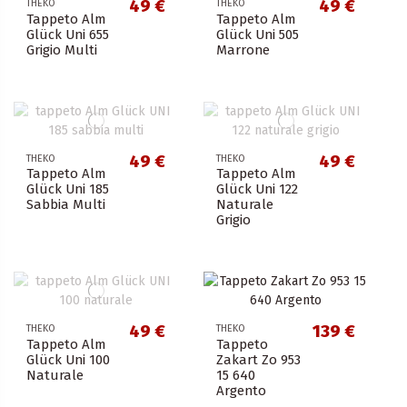
49 €
49 €
THEKO
THEKO
Tappeto Alm
Tappeto Alm
Lavorazione
Glück Uni 655
Glück Uni 505
Grigio Multi
Marrone
Lavorazione dettaglio
Visualizza i prodotti a
528
49 €
49 €
THEKO
THEKO
Tappeto Alm
Tappeto Alm
Glück Uni 185
Glück Uni 122
Sabbia Multi
Naturale
Grigio
49 €
139 €
THEKO
THEKO
Tappeto Alm
Tappeto
Glück Uni 100
Zakart Zo 953
Naturale
15 640
Argento