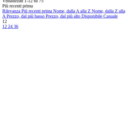
Visualizzati 1-12 su 75
Più recenti prima
Rilevanza
Più recenti prima
Nome, dalla A alla Z
Nome, dalla Z alla
A
Prezzo, dal più basso
Prezzo, dal più alto
Disponibile
Casuale
12
12
24
36