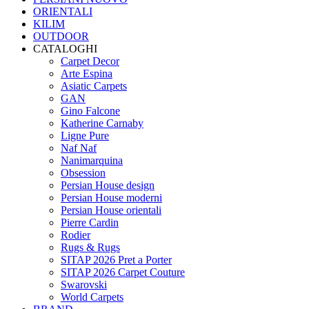
ORIENTALI
KILIM
OUTDOOR
CATALOGHI
Carpet Decor
Arte Espina
Asiatic Carpets
GAN
Gino Falcone
Katherine Carnaby
Ligne Pure
Naf Naf
Nanimarquina
Obsession
Persian House design
Persian House moderni
Persian House orientali
Pierre Cardin
Rodier
Rugs & Rugs
SITAP 2026 Pret a Porter
SITAP 2026 Carpet Couture
Swarovski
World Carpets