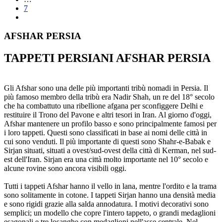
7
AFSHAR PERSIA
TAPPETI PERSIANI AFSHAR PERSIA
Gli Afshar sono una delle più importanti tribù nomadi in Persia. Il
più famoso membro della tribù era Nadir Shah, un re del 18° secolo
che ha combattuto una ribellione afgana per sconfiggere Delhi e
restituire il Trono del Pavone e altri tesori in Iran. Al giorno d'oggi,
Afshar mantenere un profilo basso e sono principalmente famosi per
i loro tappeti. Questi sono classificati in base ai nomi delle città in
cui sono venduti. Il più importante di questi sono Shahr-e-Babak e
Sirjan situati, situati a ovest/sud-ovest della città di Kerman, nel sud-
est dell'Iran. Sirjan era una città molto importante nel 10° secolo e
alcune rovine sono ancora visibili oggi.
Tutti i tappeti Afshar hanno il vello in lana, mentre l'ordito e la trama
sono solitamente in cotone. I tappeti Sirjan hanno una densità media
e sono rigidi grazie alla salda annodatura. I motivi decorativi sono
semplici; un modello che copre l'intero tappeto, o grandi medaglioni
esagonali e tre losanghe con medaglioni nell'asse centrale. Nel