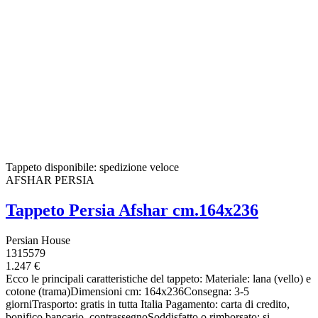
Tappeto disponibile: spedizione veloce
AFSHAR PERSIA
Tappeto Persia Afshar cm.164x236
Persian House
1315579
1.247 €
Ecco le principali caratteristiche del tappeto: Materiale: lana (vello) e
cotone (trama)Dimensioni cm: 164x236Consegna: 3-5
giorniTrasporto: gratis in tutta Italia Pagamento: carta di credito,
bonifico bancario, contrassegnoSoddisfatto o rimborsato: si