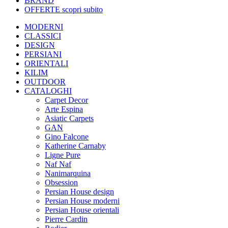
BRAND
OFFERTE
scopri subito
MODERNI
CLASSICI
DESIGN
PERSIANI
ORIENTALI
KILIM
OUTDOOR
CATALOGHI
Carpet Decor
Arte Espina
Asiatic Carpets
GAN
Gino Falcone
Katherine Carnaby
Ligne Pure
Naf Naf
Nanimarquina
Obsession
Persian House design
Persian House moderni
Persian House orientali
Pierre Cardin