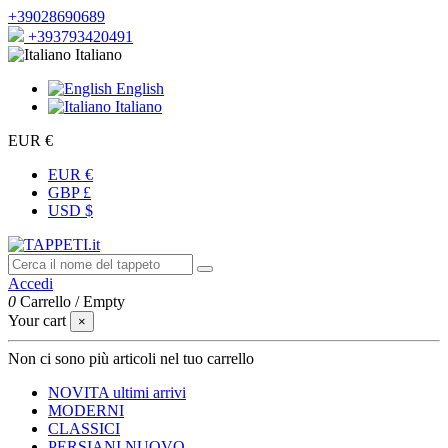
+39028690689
+393793420491
Italiano
English
Italiano
EUR €
EUR €
GBP £
USD $
Accedi
0
Carrello
/
Empty
Your cart
×
Non ci sono più articoli nel tuo carrello
NOVITA
ultimi arrivi
MODERNI
CLASSICI
PERSIANI
NUOVO