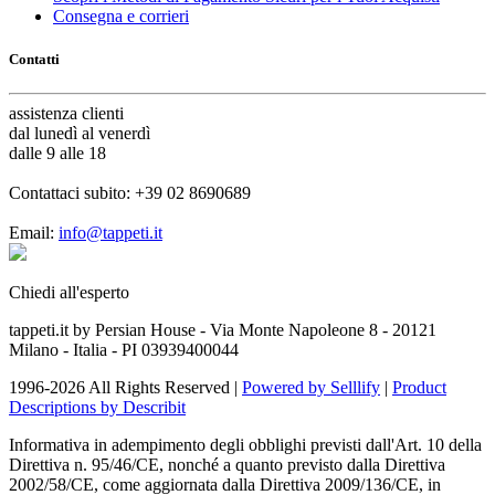
Consegna e corrieri
Contatti
assistenza
clienti
dal lunedì al venerdì
dalle 9 alle 18
Contattaci subito:
+39 02 8690689
Email:
info@tappeti.it
Chiedi all'esperto
tappeti.it by Persian House - Via Monte Napoleone 8 - 20121
Milano - Italia - PI 03939400044
1996-2026 All Rights Reserved |
Powered by Selllify
|
Product
Descriptions by Describit
Informativa in adempimento degli obblighi previsti dall'Art. 10 della
Direttiva n. 95/46/CE, nonché a quanto previsto dalla Direttiva
2002/58/CE, come aggiornata dalla Direttiva 2009/136/CE, in