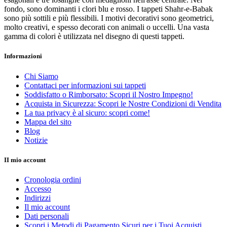
fondo, sono dominanti i clori blu e rosso. I tappeti Shahr-e-Babak
sono più sottili e più flessibili. I motivi decorativi sono geometrici,
molto creativi, e spesso decorati con animali o uccelli. Una vasta
gamma di colori è utilizzata nel disegno di questi tappeti.
Informazioni
Cancella filtri
Prezzo
Chi Siamo
€
€
Contattaci per informazioni sui tappeti
Produttori
Soddisfatto o Rimborsato: Scopri il Nostro Impegno!
Acquista in Sicurezza: Scopri le Nostre Condizioni di Vendita
Visualizza i prodotti a
75
La tua privacy è al sicuro: scopri come!
Mappa del sito
Blog
Notizie
II mio account
Cronologia ordini
Accesso
Indirizzi
Il mio account
Dati personali
Scopri i Metodi di Pagamento Sicuri per i Tuoi Acquisti