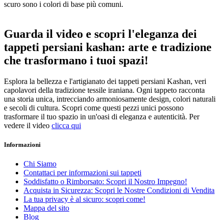
scuro sono i colori di base più comuni.
Guarda il video e scopri l'eleganza dei
tappeti persiani kashan: arte e tradizione
che trasformano i tuoi spazi!
Esplora la bellezza e l'artigianato dei tappeti persiani Kashan, veri
capolavori della tradizione tessile iraniana. Ogni tappeto racconta
una storia unica, intrecciando armoniosamente design, colori naturali
e secoli di cultura. Scopri come questi pezzi unici possono
trasformare il tuo spazio in un'oasi di eleganza e autenticità. Per
vedere il video
clicca qui
Cancella filtri
Informazioni
Prezzo
€
€
Chi Siamo
Produttori
Contattaci per informazioni sui tappeti
Soddisfatto o Rimborsato: Scopri il Nostro Impegno!
Acquista in Sicurezza: Scopri le Nostre Condizioni di Vendita
Visualizza i prodotti a
465
La tua privacy è al sicuro: scopri come!
Mappa del sito
Blog