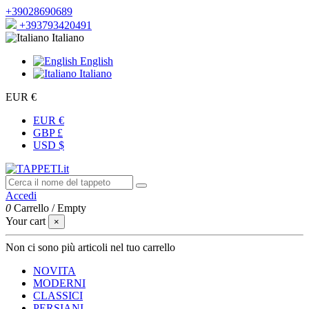
+39028690689
+393793420491
Italiano
English
Italiano
EUR €
EUR €
GBP £
USD $
Accedi
0
Carrello
/
Empty
Your cart
×
Non ci sono più articoli nel tuo carrello
NOVITA
MODERNI
CLASSICI
PERSIANI