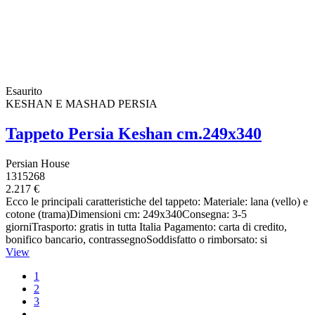
Esaurito
KESHAN E MASHAD PERSIA
Tappeto Persia Keshan cm.249x340
Persian House
1315268
2.217 €
Ecco le principali caratteristiche del tappeto: Materiale: lana (vello) e
cotone (trama)Dimensioni cm: 249x340Consegna: 3-5
giorniTrasporto: gratis in tutta Italia Pagamento: carta di credito,
bonifico bancario, contrassegnoSoddisfatto o rimborsato: si
View
1
2
3
…