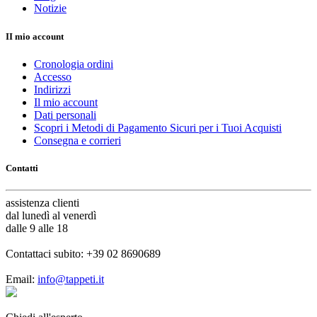
Notizie
II mio account
Cronologia ordini
Accesso
Indirizzi
Il mio account
Dati personali
Scopri i Metodi di Pagamento Sicuri per i Tuoi Acquisti
Consegna e corrieri
Contatti
assistenza
clienti
dal lunedì al venerdì
dalle 9 alle 18
Contattaci subito:
+39 02 8690689
Email:
info@tappeti.it