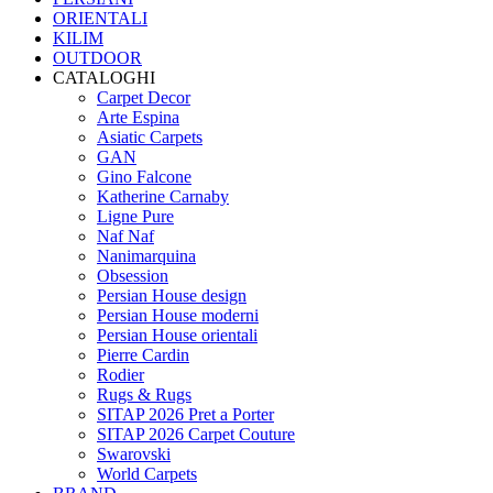
ORIENTALI
KILIM
OUTDOOR
CATALOGHI
Carpet Decor
Arte Espina
Asiatic Carpets
GAN
Gino Falcone
Katherine Carnaby
Ligne Pure
Naf Naf
Nanimarquina
Obsession
Persian House design
Persian House moderni
Persian House orientali
Pierre Cardin
Rodier
Rugs & Rugs
SITAP 2026 Pret a Porter
SITAP 2026 Carpet Couture
Swarovski
World Carpets