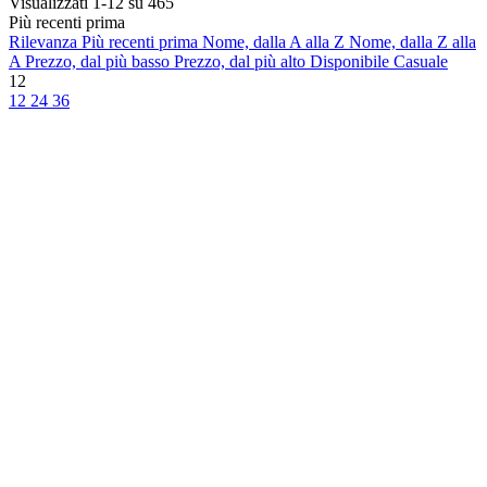
Visualizzati 1-12 su 465
Più recenti prima
Rilevanza
Più recenti prima
Nome, dalla A alla Z
Nome, dalla Z alla
A
Prezzo, dal più basso
Prezzo, dal più alto
Disponibile
Casuale
12
12
24
36