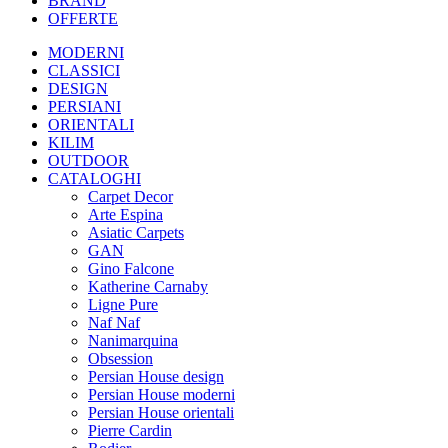
BRAND
OFFERTE
MODERNI
CLASSICI
DESIGN
PERSIANI
ORIENTALI
KILIM
OUTDOOR
CATALOGHI
Carpet Decor
Arte Espina
Asiatic Carpets
GAN
Gino Falcone
Katherine Carnaby
Ligne Pure
Naf Naf
Nanimarquina
Obsession
Persian House design
Persian House moderni
Persian House orientali
Pierre Cardin