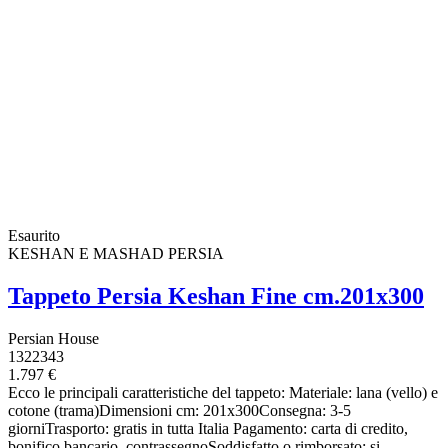
Esaurito
KESHAN E MASHAD PERSIA
Tappeto Persia Keshan Fine cm.201x300
Persian House
1322343
1.797 €
Ecco le principali caratteristiche del tappeto: Materiale: lana (vello) e
cotone (trama)Dimensioni cm: 201x300Consegna: 3-5
giorniTrasporto: gratis in tutta Italia Pagamento: carta di credito,
bonifico bancario, contrassegnoSoddisfatto o rimborsato: si