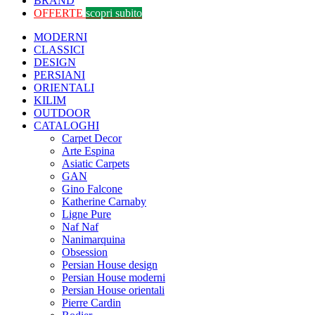
BRAND
OFFERTE
scopri subito
MODERNI
CLASSICI
DESIGN
PERSIANI
ORIENTALI
KILIM
OUTDOOR
CATALOGHI
Carpet Decor
Arte Espina
Asiatic Carpets
GAN
Gino Falcone
Katherine Carnaby
Ligne Pure
Naf Naf
Nanimarquina
Obsession
Persian House design
Persian House moderni
Persian House orientali
Pierre Cardin