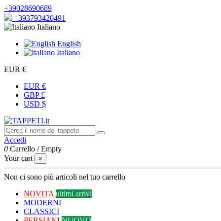
+39028690689
+393793420491
Italiano
English
Italiano
EUR €
EUR €
GBP £
USD $
Accedi
0
Carrello
/
Empty
Your cart
×
Non ci sono più articoli nel tuo carrello
NOVITA
ultimi arrivi
MODERNI
CLASSICI
PERSIANI
NUOVO