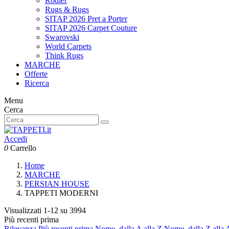
Rodier
Rugs & Rugs
SITAP 2026 Pret a Porter
SITAP 2026 Carpet Couture
Swarovski
World Carpets
Think Rugs
MARCHE
Offerte
Ricerca
Menu
Cerca
Accedi
0
Carrello
Home
MARCHE
PERSIAN HOUSE
TAPPETI MODERNI
Visualizzati 1-12 su 3994
Più recenti prima
Rilevanza
Più recenti prima
Nome, dalla A alla Z
Nome, dalla Z alla