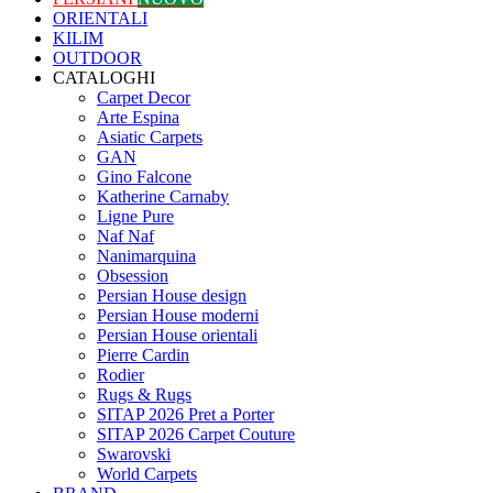
ORIENTALI
KILIM
OUTDOOR
CATALOGHI
Carpet Decor
Arte Espina
Asiatic Carpets
GAN
Gino Falcone
Katherine Carnaby
Ligne Pure
Naf Naf
Nanimarquina
Obsession
Persian House design
Persian House moderni
Persian House orientali
Pierre Cardin
Rodier
Rugs & Rugs
SITAP 2026 Pret a Porter
SITAP 2026 Carpet Couture
Swarovski
World Carpets