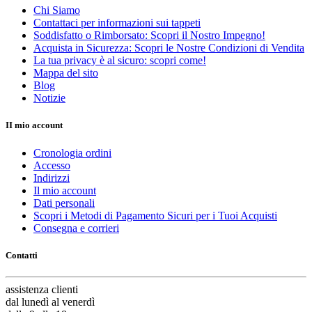
Chi Siamo
Contattaci per informazioni sui tappeti
Soddisfatto o Rimborsato: Scopri il Nostro Impegno!
Acquista in Sicurezza: Scopri le Nostre Condizioni di Vendita
La tua privacy è al sicuro: scopri come!
Mappa del sito
Blog
Notizie
II mio account
Cronologia ordini
Accesso
Indirizzi
Il mio account
Dati personali
Scopri i Metodi di Pagamento Sicuri per i Tuoi Acquisti
Consegna e corrieri
Contatti
assistenza
clienti
dal lunedì al venerdì