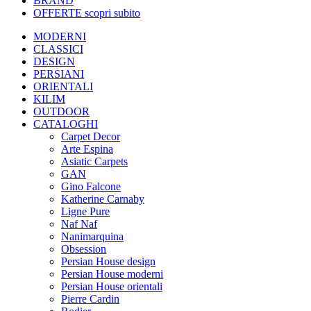
BRAND
OFFERTE
scopri subito
MODERNI
CLASSICI
DESIGN
PERSIANI
ORIENTALI
KILIM
OUTDOOR
CATALOGHI
Carpet Decor
Arte Espina
Asiatic Carpets
GAN
Gino Falcone
Katherine Carnaby
Ligne Pure
Naf Naf
Nanimarquina
Obsession
Persian House design
Persian House moderni
Persian House orientali
Pierre Cardin