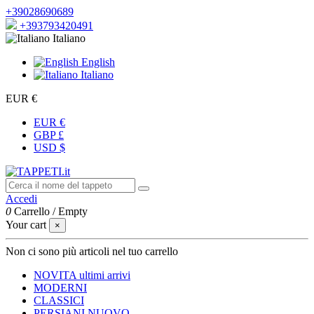
+39028690689
+393793420491
Italiano
English
Italiano
EUR €
EUR €
GBP £
USD $
Accedi
0
Carrello
/
Empty
Your cart
×
Non ci sono più articoli nel tuo carrello
NOVITA
ultimi arrivi
MODERNI
CLASSICI
PERSIANI
NUOVO