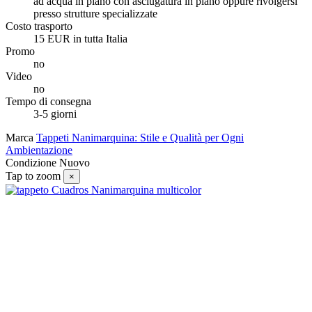
ad acqua in piano con asciugatura in piano oppure rivolgersi
presso strutture specializzate
Costo trasporto
15 EUR in tutta Italia
Promo
no
Video
no
Tempo di consegna
3-5 giorni
Marca
Tappeti Nanimarquina: Stile e Qualità per Ogni
Ambientazione
Condizione
Nuovo
Tap to zoom
×