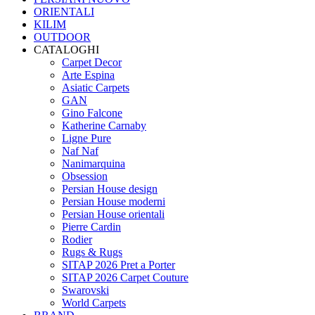
ORIENTALI
KILIM
OUTDOOR
CATALOGHI
Carpet Decor
Arte Espina
Asiatic Carpets
GAN
Gino Falcone
Katherine Carnaby
Ligne Pure
Naf Naf
Nanimarquina
Obsession
Persian House design
Persian House moderni
Persian House orientali
Pierre Cardin
Rodier
Rugs & Rugs
SITAP 2026 Pret a Porter
SITAP 2026 Carpet Couture
Swarovski
World Carpets