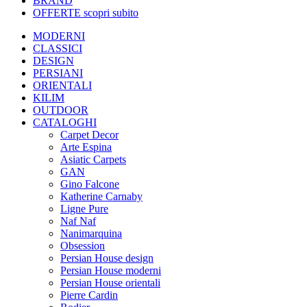
BRAND
OFFERTE
scopri subito
MODERNI
CLASSICI
DESIGN
PERSIANI
ORIENTALI
KILIM
OUTDOOR
CATALOGHI
Carpet Decor
Arte Espina
Asiatic Carpets
GAN
Gino Falcone
Katherine Carnaby
Ligne Pure
Naf Naf
Nanimarquina
Obsession
Persian House design
Persian House moderni
Persian House orientali
Pierre Cardin