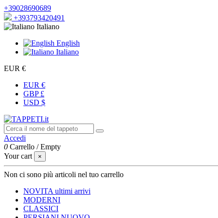
+39028690689
+393793420491
Italiano
English
Italiano
EUR €
EUR €
GBP £
USD $
Accedi
0
Carrello
/
Empty
Your cart
×
Non ci sono più articoli nel tuo carrello
NOVITA
ultimi arrivi
MODERNI
CLASSICI
PERSIANI
NUOVO