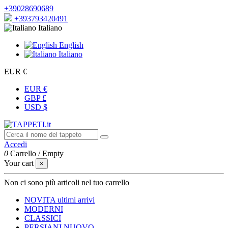
+39028690689
+393793420491
Italiano
English
Italiano
EUR €
EUR €
GBP £
USD $
Accedi
0
Carrello
/
Empty
Your cart
×
Non ci sono più articoli nel tuo carrello
NOVITA
ultimi arrivi
MODERNI
CLASSICI
PERSIANI
NUOVO