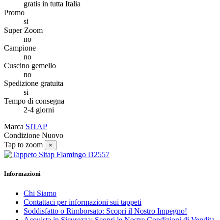
gratis in tutta Italia
Promo
si
Super Zoom
no
Campione
no
Cuscino gemello
no
Spedizione gratuita
si
Tempo di consegna
2-4 giorni
Marca
SITAP
Condizione
Nuovo
Tap to zoom
×
Informazioni
Chi Siamo
Contattaci per informazioni sui tappeti
Soddisfatto o Rimborsato: Scopri il Nostro Impegno!
Acquista in Sicurezza: Scopri le Nostre Condizioni di Vendita