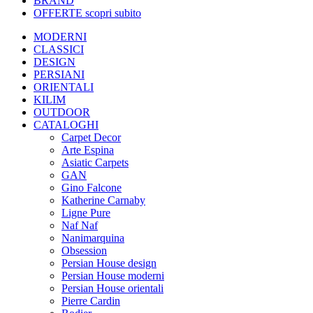
BRAND
OFFERTE
scopri subito
MODERNI
CLASSICI
DESIGN
PERSIANI
ORIENTALI
KILIM
OUTDOOR
CATALOGHI
Carpet Decor
Arte Espina
Asiatic Carpets
GAN
Gino Falcone
Katherine Carnaby
Ligne Pure
Naf Naf
Nanimarquina
Obsession
Persian House design
Persian House moderni
Persian House orientali
Pierre Cardin