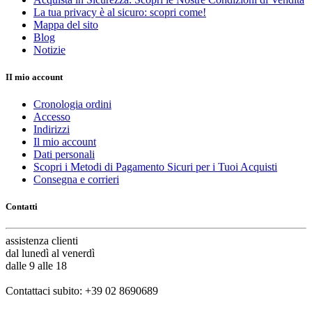
La tua privacy è al sicuro: scopri come!
Mappa del sito
Blog
Notizie
II mio account
Cronologia ordini
Accesso
Indirizzi
Il mio account
Dati personali
Scopri i Metodi di Pagamento Sicuri per i Tuoi Acquisti
Consegna e corrieri
Contatti
assistenza
clienti
dal lunedì al venerdì
dalle 9 alle 18
Contattaci subito:
+39 02 8690689