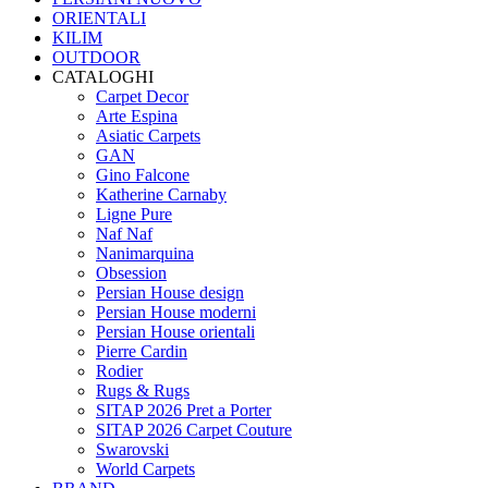
ORIENTALI
KILIM
OUTDOOR
CATALOGHI
Carpet Decor
Arte Espina
Asiatic Carpets
GAN
Gino Falcone
Katherine Carnaby
Ligne Pure
Naf Naf
Nanimarquina
Obsession
Persian House design
Persian House moderni
Persian House orientali
Pierre Cardin
Rodier
Rugs & Rugs
SITAP 2026 Pret a Porter
SITAP 2026 Carpet Couture
Swarovski
World Carpets