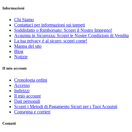
Informazioni
Chi Siamo
Contattaci per informazioni sui tappeti
Soddisfatto o Rimborsato: Scopri il Nostro Impegno!
Acquista in Sicurezza: Scopri le Nostre Condizioni di Vendita
La tua privacy è al sicuro: scopri come!
Mappa del sito
Blog
Notizie
II mio account
Cronologia ordini
Accesso
Indirizzi
Il mio account
Dati personali
Scopri i Metodi di Pagamento Sicuri per i Tuoi Acquisti
Consegna e corrieri
Contatti