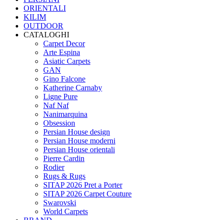
ORIENTALI
KILIM
OUTDOOR
CATALOGHI
Carpet Decor
Arte Espina
Asiatic Carpets
GAN
Gino Falcone
Katherine Carnaby
Ligne Pure
Naf Naf
Nanimarquina
Obsession
Persian House design
Persian House moderni
Persian House orientali
Pierre Cardin
Rodier
Rugs & Rugs
SITAP 2026 Pret a Porter
SITAP 2026 Carpet Couture
Swarovski
World Carpets