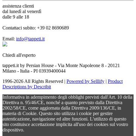
assistenza
clienti
dal lunedì al venerdì
dalle 9 alle 18
Contattaci subito:
+39 02 8690689
Email:
info@tappeti.it
Chiedi all'esperto
tappeti.it by Persian House - Via Monte Napoleone 8 - 20121
Milano - Italia - PI 03939400044
1996-2026 All Rights Reserved |
Powered by Selllify
|
Product
Descriptions by Describit
Informativa in adempimento degli obblighi previsti dall'Art. 10 della
Direttiva n. 95/46/CE, nonché a quanto previsto dalla Direttiva
2002/58/CE, come aggiornata dalla Direttiva 2009/136/CE, in
materia di Cookie. Questo sito utilizza i cookie per gestire
autenticazione, navigazione ed altre funzioni. L'utilizzo di questo
sito costituisce accettazione implicita all'uso dei cookies sul vostro
dispositivo.