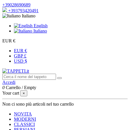
+39028690689
+393793420491
Italiano
English
Italiano
EUR €
EUR €
GBP £
USD $
Accedi
0
Carrello
/
Empty
Your cart
×
Non ci sono più articoli nel tuo carrello
NOVITA
MODERNI
CLASSICI
PERSIANI