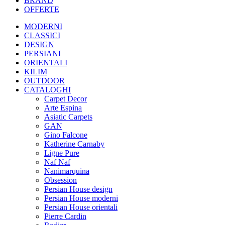
BRAND
OFFERTE
MODERNI
CLASSICI
DESIGN
PERSIANI
ORIENTALI
KILIM
OUTDOOR
CATALOGHI
Carpet Decor
Arte Espina
Asiatic Carpets
GAN
Gino Falcone
Katherine Carnaby
Ligne Pure
Naf Naf
Nanimarquina
Obsession
Persian House design
Persian House moderni
Persian House orientali
Pierre Cardin