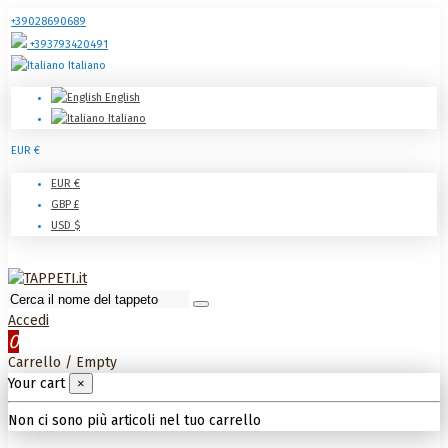
+39028690689
+393793420491
Italiano
English
Italiano
EUR €
EUR €
GBP £
USD $
Accedi
0
Carrello
/
Empty
Your cart
×
Non ci sono più articoli nel tuo carrello