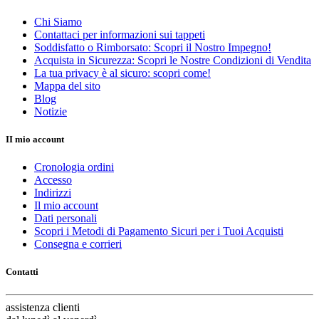
Chi Siamo
Contattaci per informazioni sui tappeti
Soddisfatto o Rimborsato: Scopri il Nostro Impegno!
Acquista in Sicurezza: Scopri le Nostre Condizioni di Vendita
La tua privacy è al sicuro: scopri come!
Mappa del sito
Blog
Notizie
II mio account
Cronologia ordini
Accesso
Indirizzi
Il mio account
Dati personali
Scopri i Metodi di Pagamento Sicuri per i Tuoi Acquisti
Consegna e corrieri
Contatti
assistenza
clienti