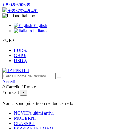
+39028690689
+393793420491
Italiano
English
Italiano
EUR €
EUR €
GBP £
USD $
Accedi
0
Carrello
/
Empty
Your cart
×
Non ci sono più articoli nel tuo carrello
NOVITA
ultimi arrivi
MODERNI
CLASSICI
PERSIANI
NUOVO