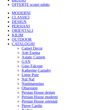
BRAND
OFFERTE
scopri subito
MODERNI
CLASSICI
DESIGN
PERSIANI
ORIENTALI
KILIM
OUTDOOR
CATALOGHI
Carpet Decor
Arte Espina
Asiatic Carpets
GAN
Gino Falcone
Katherine Carnaby
Ligne Pure
Naf Naf
Nanimarquina
Obsession
Persian House design
Persian House moderni
Persian House orientali
Pierre Cardin