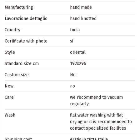
Manufacturing
hand made
Lavorazione dettaglio
hand knotted
Country
India
Certificate with photo
si
Style
oriental
Standard size cm
192x296
Custom size
No
New
no
Care
we recommend to vacuum
regularly
Wash
flat water washing with flat
drying or it is recommended to
contact specialized facilities
Shipping cost
gratis in tutta Italia