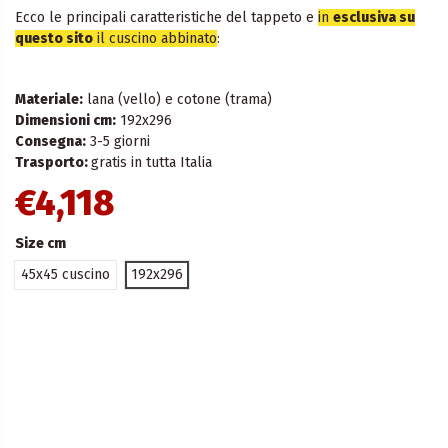
Ecco le principali caratteristiche del tappeto e
in
esclusiva su
questo sito
il cuscino abbinato
:
Materiale:
lana (vello) e cotone (trama)
Dimensioni cm:
192x296
Consegna:
3-5 giorni
Trasporto:
gratis in tutta Italia
€4,118
Size cm
45x45 cuscino
192x296